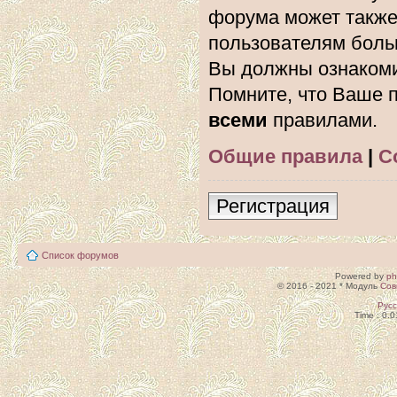
форума может также
пользователям боль
Вы должны ознакоми
Помните, что Ваше п
всеми
правилами.
Общие правила
|
С
Регистрация
Список форумов
Powered by
p
© 2016 - 2021 * Модуль
Сов
Рус
Time : 0.0