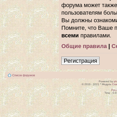
форума может также
пользователям боль
Вы должны ознакоми
Помните, что Ваше п
всеми
правилами.
Общие правила
|
С
Регистрация
Список форумов
Powered by
p
© 2016 - 2021 * Модуль
Сов
Рус
Time : 0.0