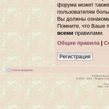
форума может также
пользователям боль
Вы должны ознакоми
Помните, что Ваше п
всеми
правилами.
Общие правила
|
С
Регистрация
Список форумов
Powered by
p
© 2016 - 2021 * Модуль
Сов
Рус
Time : 0.0