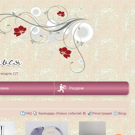
 модуль СП
рзина
Раздачи
FAQ
Календарь (Новых событий:
0
)
Регистрация
Вход