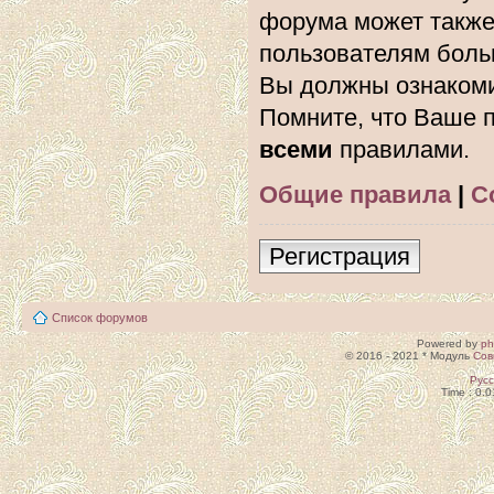
форума может также
пользователям боль
Вы должны ознакоми
Помните, что Ваше п
всеми
правилами.
Общие правила
|
С
Регистрация
Список форумов
Powered by
p
© 2016 - 2021 * Модуль
Сов
Рус
Time : 0.0