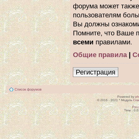
форума может также
пользователям боль
Вы должны ознакоми
Помните, что Ваше п
всеми
правилами.
Общие правила
|
С
Регистрация
Список форумов
Powered by
p
© 2016 - 2021 * Модуль
Сов
Рус
Time : 0.0