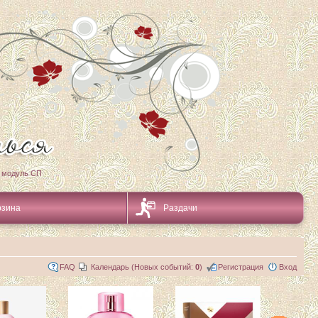
 модуль СП
рзина
Раздачи
FAQ
Календарь (Новых событий:
0
)
Регистрация
Вход