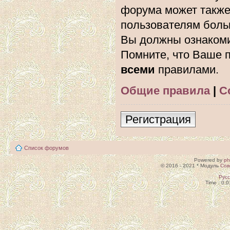
форума может также
пользователям боль
Вы должны ознакоми
Помните, что Ваше п
всеми
правилами.
Общие правила
|
С
Регистрация
Список форумов
Powered by
p
© 2016 - 2021 * Модуль
Сов
Рус
Time : 0.0