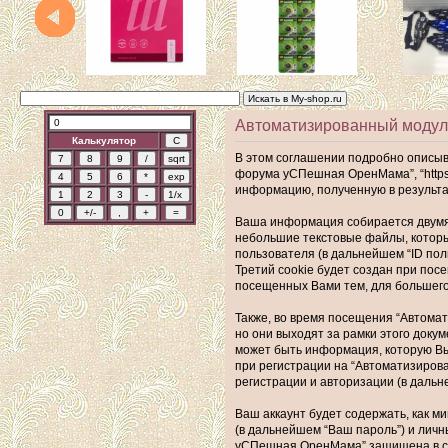
Автоматизированный модул
Калькулятор
В этом соглашении подробно описыв
форума уСПешная ОренМама”, “https:/
информацию, полученную в результ
Ваша информация собирается двумя
небольшие текстовые файлы, которы
пользователя (в дальнейшем “ID по
Третий cookie будет создан при по
посещенных Вами тем, для большего
Также, во время посещения “Автома
но они выходят за рамки этого док
может быть информация, которую Вы
при регистрации на “Автоматизиро
регистрации и авторизации (в даль
Ваш аккаунт будет содержать, как 
(в дальнейшем “Ваш пароль”) и лич
уСПешная ОренМама” защищена в со