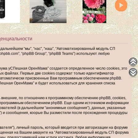
енциальности
альнейшем “мы”, “нас”, “наш”, “Автоматизированный модуль СП
w.phpbb.com”, “phpBB Group”, “phpBB Teams”) используют любую
ума уСПешная ОренМама” создается определенное число cookies, это
ых файлах. Первые две cookies содержат только идентификатор
, автоматически присвоенные Вам программным обеспечением phpBB.
Пешная ОренМама” и будет использоваться для хранения списка
внешние, по отношению к программному обеспечению phpBB, cookies,
но программным обеспечением phpBB. Еще одним источником информации
ователей (в дальнейшем “анонимные сообщения”), данные, указанные
) и соообщения, коорые Вы разместили после прохождения процедуры
ателя”), личный пароль, который вводится при авторизации на форуме
змещенная на Вашем аккаунте на “Автоматизированный модуль СП форума
ы, предоставившей нам услуги хостинга. Любая информация,