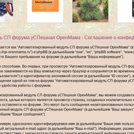
ь СП форума уСПешная ОренМама - Соглашение о конфид
ается как “Автоматизированный модуль СП форума уСПешная ОренМама” (в д
/sp-orenmama.ru”) и phpBB (в дальнейшем “они”, “их”, “phpBB software”, “ww
ате Вашего пребывания на форуме (в дальнейшем “Ваша информация”).
 способами. Во-первых, при просмотре “Автоматизированный модуль СП фор
е закачиваются на Ваш компьютер через браузер и сохраняются во временн
льзователя”) и идентификатор анонимной сессии (в дальнейшем “ID сессии”)
сещении одной из тем на форума “Автоматизированный модуль СП форума уС
 удобства работы с форумом.
тизированный модуль СП форума уСПешная ОренМама”, мы можем создавать 
умента, целью которого является просмотр страниц, созданных исключитель
 оставляете на форуме. Это могут быть сообщения неавторизованных польз
ванный модуль СП форума уСПешная ОренМама” (в дальнейшем “Ваш аккаунт”
нейшем “Ваши сообщения”).
минимум, однозначно идентифицируемое имя (в дальнейшем “Ваше имя пользов
ный актуальный e-mail адрес (в дальнейшем “Ваш e-mail”). Информация, ра
ответствии с законодательством по защите компьютерной информации стран