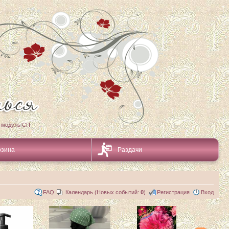
 модуль СП
рзина
Раздачи
FAQ
Календарь (Новых событий:
0
)
Регистрация
Вход