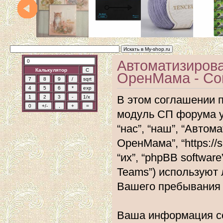
Автоматизиров
Калькулятор
ОренМама - Со
В этом соглашении 
модуль СП форума 
“нас”, “наш”, “Авт
ОренМама”, “https://
“их”, “phpBB softwar
Teams”) используют
Вашего пребывания 
Ваша информация со