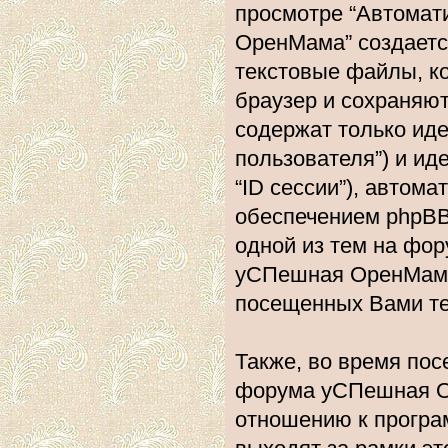
просмотре “Автома
ОренМама” создаетс
текстовые файлы, к
браузер и сохраняю
содержат только ид
пользователя”) и и
“ID сессии”), авто
обеспечением phpBB.
одной из тем на фо
уСПешная ОренМама”
посещенных Вами те
Также, во время по
форума уСПешная О
отношению к програ