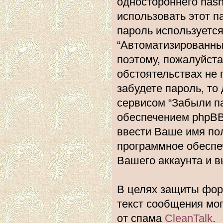
одностороннего hash
использовать этот п
пароль используется
“Автоматизированн
поэтому, пожалуйста,
обстоятельствах не 
забудете пароль, то
сервисом “Забыли п
обеспечением phpBB
ввести Ваше имя пол
программное обеспе
Вашего аккаунта и вы
В целях защиты фору
текст сообщения мо
от спама
CleanTalk
.