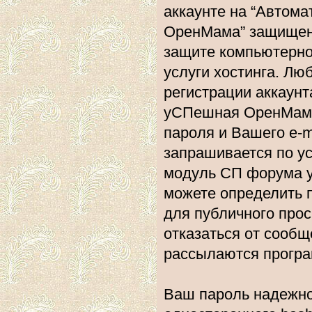
аккаунте на “Автом
ОренМама” защищена
защите компьютерно
услуги хостинга. Л
регистрации аккаун
уСПешная ОренМама”
пароля и Вашего e-m
запрашивается по у
модуль СП форума 
можете определить 
для публичного прос
отказаться от сообщ
рассылаются прогр
Ваш пароль надежно