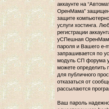
аккаунте на “Автом
ОренМама” защищена
защите компьютерно
услуги хостинга. Л
регистрации аккаун
уСПешная ОренМама”
пароля и Вашего e-m
запрашивается по у
модуль СП форума 
можете определить 
для публичного прос
отказаться от сообщ
рассылаются прогр
Ваш пароль надежно