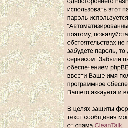
одностороннего hash
использовать этот п
пароль используется
“Автоматизированн
поэтому, пожалуйста,
обстоятельствах не 
забудете пароль, то
сервисом “Забыли п
обеспечением phpBB
ввести Ваше имя пол
программное обеспе
Вашего аккаунта и вы
В целях защиты фору
текст сообщения мо
от спама
CleanTalk
.