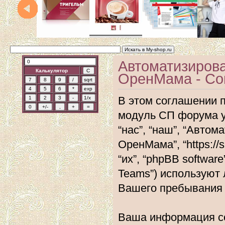
Автоматизиров
Калькулятор
ОренМама - Со
В этом соглашении 
модуль СП форума 
“нас”, “наш”, “Авт
ОренМама”, “https://
“их”, “phpBB softwar
Teams”) используют
Вашего пребывания 
Ваша информация со