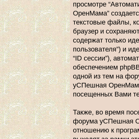
просмотре “Автома
ОренМама” создаетс
текстовые файлы, к
браузер и сохраняю
содержат только ид
пользователя”) и и
“ID сессии”), авто
обеспечением phpBB.
одной из тем на фо
уСПешная ОренМама”
посещенных Вами те
Также, во время по
форума уСПешная О
отношению к програ