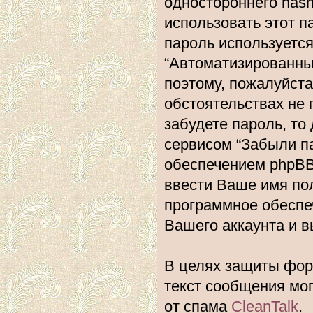
одностороннего hash
использовать этот п
пароль используется
“Автоматизированн
поэтому, пожалуйста,
обстоятельствах не 
забудете пароль, то
сервисом “Забыли п
обеспечением phpBB
ввести Ваше имя пол
программное обеспе
Вашего аккаунта и вы
В целях защиты фору
текст сообщения мо
от спама
CleanTalk
.