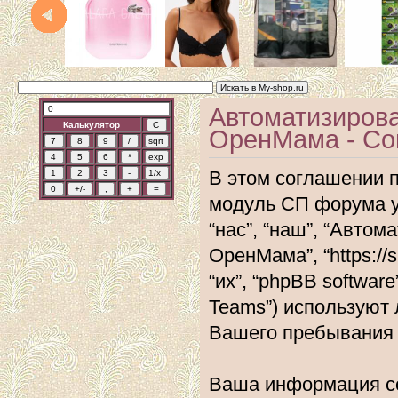
Автоматизиров
Калькулятор
ОренМама - Со
В этом соглашении 
модуль СП форума 
“нас”, “наш”, “Авт
ОренМама”, “https://
“их”, “phpBB softwar
Teams”) используют
Вашего пребывания 
Ваша информация со