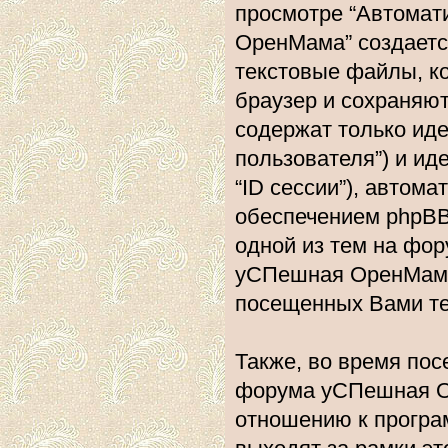
просмотре “Автома
ОренМама” создаетс
текстовые файлы, к
браузер и сохраняю
содержат только ид
пользователя”) и и
“ID сессии”), авто
обеспечением phpBB.
одной из тем на фо
уСПешная ОренМама”
посещенных Вами те
Также, во время по
форума уСПешная О
отношению к програ