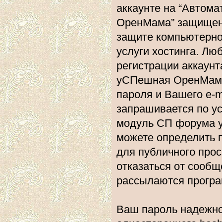
аккаунте на “Автом
ОренМама” защищена
защите компьютерно
услуги хостинга. Л
регистрации аккаун
уСПешная ОренМама”
пароля и Вашего e-m
запрашивается по у
модуль СП форума 
можете определить 
для публичного прос
отказаться от сообщ
рассылаются прогр
Ваш пароль надежно