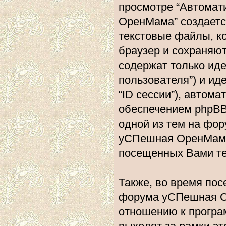
просмотре “Автома
ОренМама” создаетс
текстовые файлы, к
браузер и сохраняю
содержат только ид
пользователя”) и и
“ID сессии”), авто
обеспечением phpBB.
одной из тем на фо
уСПешная ОренМама”
посещенных Вами те
Также, во время по
форума уСПешная О
отношению к програ