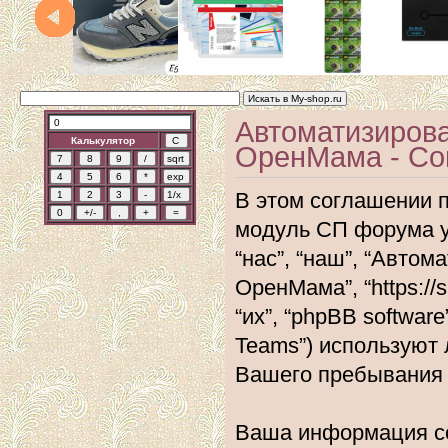
Автоматизиров
Калькулятор
ОренМама - Со
В этом соглашении 
модуль СП форума 
“нас”, “наш”, “Авт
ОренМама”, “https://
“их”, “phpBB softwar
Teams”) используют
Вашего пребывания 
Ваша информация со