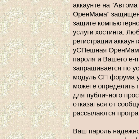
аккаунте на “Автом
ОренМама” защищена
защите компьютерно
услуги хостинга. Л
регистрации аккаун
уСПешная ОренМама”
пароля и Вашего e-m
запрашивается по у
модуль СП форума 
можете определить 
для публичного прос
отказаться от сообщ
рассылаются прогр
Ваш пароль надежно