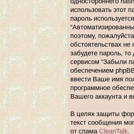
одностороннего hash
использовать этот п
пароль используется
“Автоматизированн
поэтому, пожалуйста,
обстоятельствах не 
забудете пароль, то
сервисом “Забыли п
обеспечением phpBB
ввести Ваше имя пол
программное обеспе
Вашего аккаунта и вы
В целях защиты фору
текст сообщения мо
от спама
CleanTalk
.