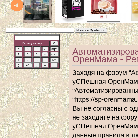
Калькулятор
Автоматизиров
ОренМама - Ре
Заходя на форум “А
уСПешная ОренМама”
“Автоматизированн
“https://sp-orenmam
Вы не согласны с од
не заходите на фор
уСПешная ОренМама”
данные правила в л