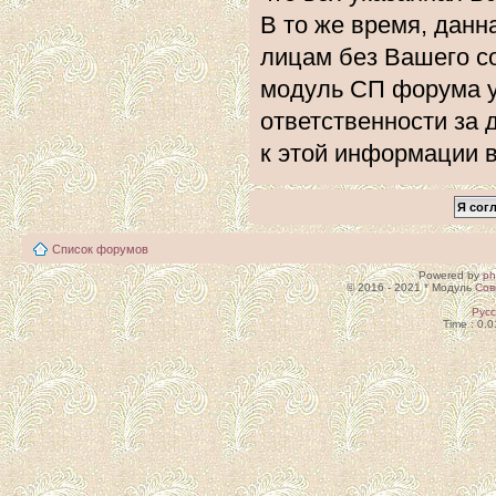
В то же время, данн
лицам без Вашего с
модуль СП форума 
ответственности за 
к этой информации 
Список форумов
Powered by
p
© 2016 - 2021 * Модуль
Сов
Рус
Time : 0.0