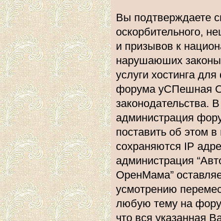
Вы подтверждаете с
оскорбительного, не
и призывов к национ
нарушаюших законы 
услуги хостинга дл
форума уСПешная О
законодательства. 
администрация фору
поставить об этом в
сохраняются IP адре
администрация “Ав
ОренМама” оставляе
усмотрению перемест
любую тему на форум
что вся указанная В