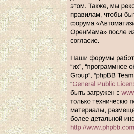
этом. Также, мы ре
правилам, чтобы быт
форума «Автоматиз
ОренМама» после из
согласие.
Наши форумы работа
“их”, “программное 
Group”, “phpBB Team
“
General Public Licen
быть загружен с
www
только техническю п
материалы, размеще
более детальной ин
http://www.phpbb.com