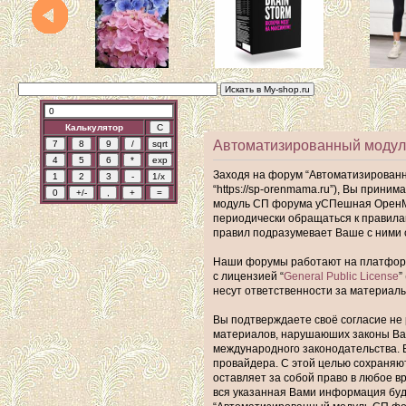
Калькулятор
Автоматизированный модул
Заходя на форум “Автоматизирован
“https://sp-orenmama.ru”), Вы прин
модуль СП форума уСПешная ОренМам
периодически обращаться к правил
правил подразумевает Ваше с ними 
Наши форумы работают на платформе 
с лицензией “
General Public License
”
несут ответственности за материал
Вы подтверждаете своё согласие не 
материалов, нарушаюших законы Ва
международного законодательства. 
провайдера. С этой целью сохраняю
оставляет за собой право в любое в
вся указанная Вами информация буде