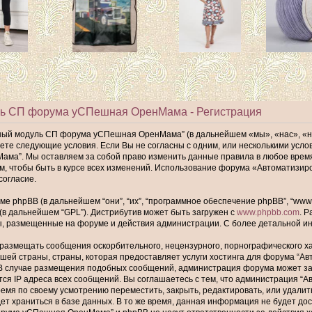
ь СП форума уСПешная ОренМама - Регистрация
ный модуль СП форума уСПешная ОренМама” (в дальнейшем «мы», «нас», «
имаете следующие условия. Если Вы не согласны с одним, или несколькими ус
а”. Мы оставляем за собой право изменить данные правила в любое время,
ам, чтобы быть в курсе всех изменений. Использование форума «Автомати
согласие.
phpBB (в дальнейшем “они”, “их”, “программное обеспечение phpBB”, “www.p
 (в дальнейшем “GPL”). Дистрибутив может быть загружен с
www.phpbb.com
. 
ы, размещенные на форуме и действия администрации. С более детальной 
размещать сообщения оскорбительного, нецензурного, порнографического хар
шей страны, страны, которая предоставляет услуги хостинга для форума “
В случае размещения подобных сообщений, администрация форума может забл
тся IP адреса всех сообщений. Вы соглашаетесь с тем, что администрация
ремя по своему усмотрению переместить, закрыть, редактировать, или удалит
т храниться в базе данных. В то же время, данная информация не будет до