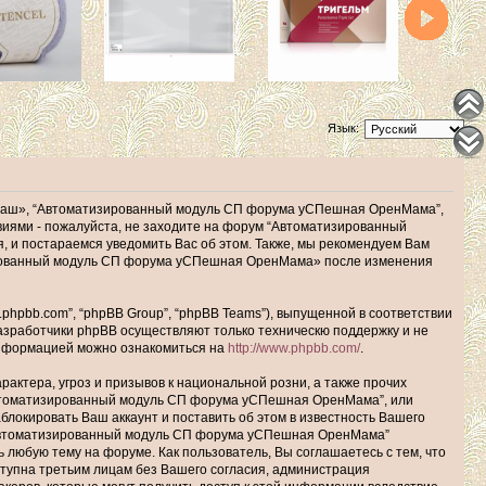
Язык:
наш», “Автоматизированный модуль СП форума уСПешная ОренМама”,
ловиями - пожалуйста, не заходите на форум “Автоматизированный
 и постараемся уведомить Вас об этом. Также, мы рекомендуем Вам
зированный модуль СП форума уСПешная ОренМама» после изменения
hpbb.com”, “phpBB Group”, “phpBB Teams”), выпущенной в соответствии
Разработчики phpBB осуществляют только техническю поддержку и не
информацией можно ознакомиться на
http://www.phpbb.com/
.
актера, угроз и призывов к национальной розни, а также прочих
Автоматизированный модуль СП форума уСПешная ОренМама”, или
окировать Ваш аккаунт и поставить об этом в известность Вашего
 “Автоматизированный модуль СП форума уСПешная ОренМама”
ь любую тему на форуме. Как пользователь, Вы соглашаетесь с тем, что
ступна третьим лицам без Вашего согласия, администрация