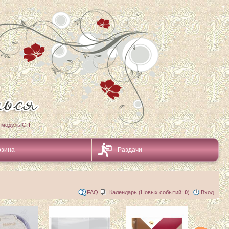
 модуль СП
рзина
Раздачи
FAQ
Календарь (Новых событий:
0
)
Вход