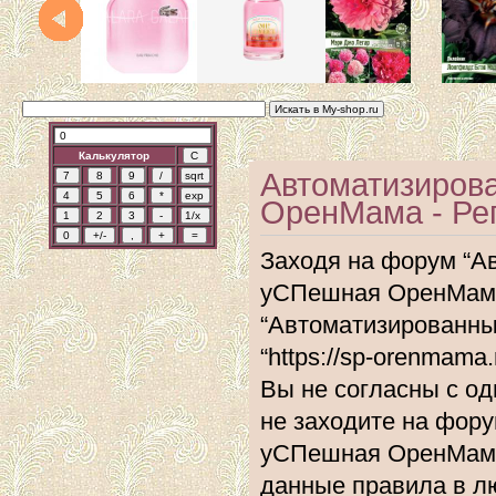
Калькулятор
Автоматизиров
ОренМама - Ре
Заходя на форум “А
уСПешная ОренМама”
“Автоматизированн
“https://sp-orenmam
Вы не согласны с од
не заходите на фор
уСПешная ОренМама”
данные правила в л