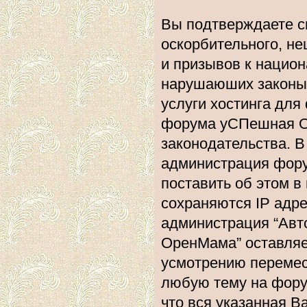
Вы подтверждаете с
оскорбительного, не
и призывов к национ
нарушаюших законы 
услуги хостинга дл
форума уСПешная О
законодательства. 
администрация фору
поставить об этом в
сохраняются IP адре
администрация “Ав
ОренМама” оставляе
усмотрению перемест
любую тему на форум
что вся указанная В