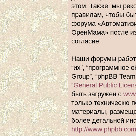
этом. Также, мы ре
правилам, чтобы быт
форума «Автоматиз
ОренМама» после из
согласие.
Наши форумы работа
“их”, “программное 
Group”, “phpBB Team
“
General Public Licen
быть загружен с
www
только техническю п
материалы, размеще
более детальной ин
http://www.phpbb.com