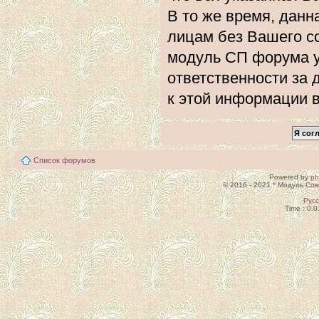
В то же время, данн
лицам без Вашего с
модуль СП форума 
ответственности за 
к этой информации 
Список форумов
Powered by
p
© 2016 - 2021 * Модуль
Сов
Рус
Time : 0.0