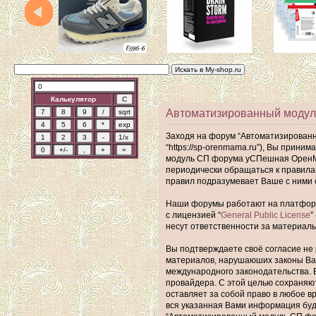
Калькулятор
Автоматизированный модул
Заходя на форум “Автоматизирован
“https://sp-orenmama.ru”), Вы прин
модуль СП форума уСПешная ОренМам
периодически обращаться к правил
правил подразумевает Ваше с ними 
Наши форумы работают на платформе 
с лицензией “
General Public License
”
несут ответственности за материал
Вы подтверждаете своё согласие не 
материалов, нарушаюших законы Ва
международного законодательства. 
провайдера. С этой целью сохраняю
оставляет за собой право в любое в
вся указанная Вами информация буде