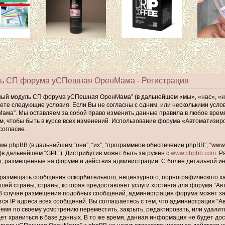
ь СП форума уСПешная ОренМама - Регистрация
ный модуль СП форума уСПешная ОренМама” (в дальнейшем «мы», «нас», «
имаете следующие условия. Если Вы не согласны с одним, или несколькими ус
а”. Мы оставляем за собой право изменить данные правила в любое время,
ам, чтобы быть в курсе всех изменений. Использование форума «Автомати
согласие.
phpBB (в дальнейшем “они”, “их”, “программное обеспечение phpBB”, “www.p
 (в дальнейшем “GPL”). Дистрибутив может быть загружен с
www.phpbb.com
. 
ы, размещенные на форуме и действия администрации. С более детальной 
размещать сообщения оскорбительного, нецензурного, порнографического хар
шей страны, страны, которая предоставляет услуги хостинга для форума “
В случае размещения подобных сообщений, администрация форума может забл
тся IP адреса всех сообщений. Вы соглашаетесь с тем, что администрация
ремя по своему усмотрению переместить, закрыть, редактировать, или удалит
т храниться в базе данных. В то же время, данная информация не будет до