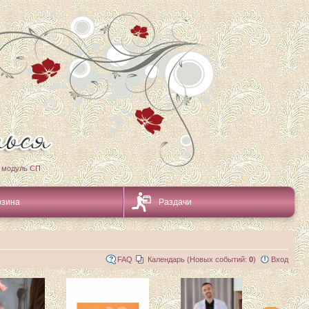
 модуль СП
рзина
Раздачи
FAQ
Календарь (Новых событий:
0
)
Вход