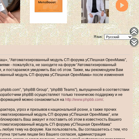
Язык:
наш», “Автоматизированный модуль СП форума уСПешная ОренМама”,
ловиями - пожалуйста, не заходите на форум “Автоматизированный
 и постараемся уведомить Вас об этом. Также, мы рекомендуем Вам
зированный модуль СП форума уСПешная ОренМама» после изменения
hpbb.com”, “phpBB Group”, “phpBB Teams”), выпущенной в соответствии
Разработчики phpBB осуществляют только техническю поддержку и не
информацией можно ознакомиться на
http://www.phpbb.com/
.
актера, угроз и призывов к национальной розни, а также прочих
Автоматизированный модуль СП форума уСПешная ОренМама”, или
окировать Ваш аккаунт и поставить об этом в известность Вашего
 “Автоматизированный модуль СП форума уСПешная ОренМама”
ь любую тему на форуме. Как пользователь, Вы соглашаетесь с тем, что
ступна третьим лицам без Вашего согласия, администрация