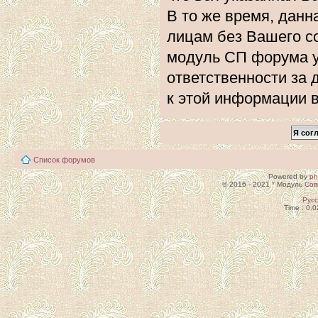
В то же время, данн
лицам без Вашего с
модуль СП форума 
ответственности за 
к этой информации 
Список форумов
Powered by
p
© 2016 - 2021 * Модуль
Сов
Рус
Time : 0.0