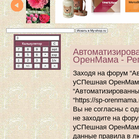
Калькулятор
Автоматизиров
ОренМама - Ре
Заходя на форум “А
уСПешная ОренМама”
“Автоматизированн
“https://sp-orenmam
Вы не согласны с од
не заходите на фор
уСПешная ОренМама”
данные правила в л