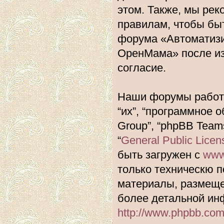
этом. Также, мы ре
правилам, чтобы быт
форума «Автоматиз
ОренМама» после из
согласие.
Наши форумы работа
“их”, “программное 
Group”, “phpBB Team
“
General Public Licen
быть загружен с
www
только техническю п
материалы, размеще
более детальной ин
http://www.phpbb.com