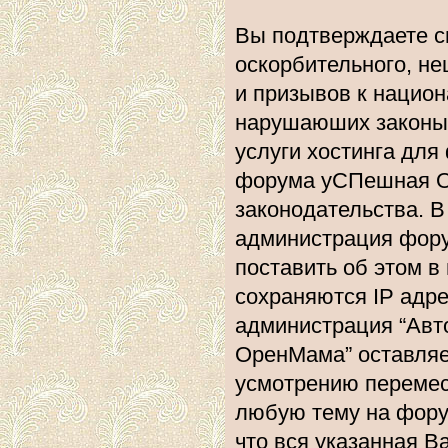
Вы подтверждаете с
оскорбительного, не
и призывов к национ
нарушаюших законы 
услуги хостинга дл
форума уСПешная О
законодательства. 
администрация фору
поставить об этом в
сохраняются IP адре
администрация “Ав
ОренМама” оставляе
усмотрению перемест
любую тему на форум
что вся указанная В