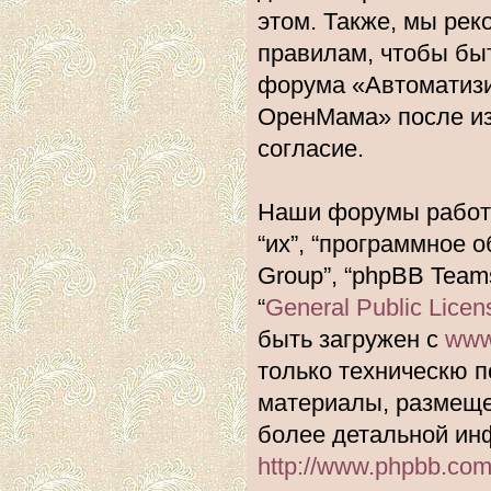
этом. Также, мы ре
правилам, чтобы быт
форума «Автоматиз
ОренМама» после из
согласие.
Наши форумы работа
“их”, “программное 
Group”, “phpBB Team
“
General Public Licen
быть загружен с
www
только техническю п
материалы, размеще
более детальной ин
http://www.phpbb.com