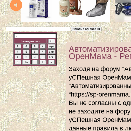
Калькулятор
Автоматизиров
ОренМама - Ре
Заходя на форум “А
уСПешная ОренМама”
“Автоматизированн
“https://sp-orenmam
Вы не согласны с од
не заходите на фор
уСПешная ОренМама”
данные правила в л