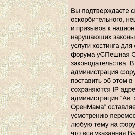
Вы подтверждаете с
оскорбительного, не
и призывов к национ
нарушаюших законы 
услуги хостинга дл
форума уСПешная О
законодательства. 
администрация фору
поставить об этом в
сохраняются IP адре
администрация “Ав
ОренМама” оставляе
усмотрению перемест
любую тему на форум
что вся указанная В