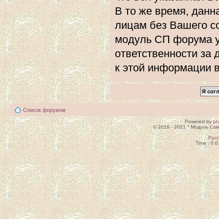
В то же время, данн
лицам без Вашего с
модуль СП форума 
ответственности за 
к этой информации 
Список форумов
Powered by
p
© 2016 - 2021 * Модуль
Сов
Рус
Time : 0.0