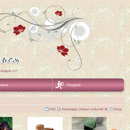
 модуль СП
рзина
Раздачи
FAQ
Календарь (Новых событий:
0
)
Вход