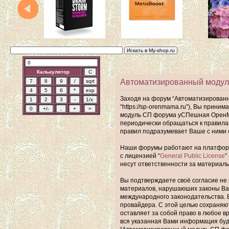
Калькулятор
Автоматизированный модул
Заходя на форум “Автоматизирован
“https://sp-orenmama.ru”), Вы прин
модуль СП форума уСПешная ОренМам
периодически обращаться к правил
правил подразумевает Ваше с ними 
Наши форумы работают на платформе 
с лицензией “
General Public License
”
несут ответственности за материал
Вы подтверждаете своё согласие не 
материалов, нарушаюших законы Ва
международного законодательства. 
провайдера. С этой целью сохраняю
оставляет за собой право в любое в
вся указанная Вами информация буде