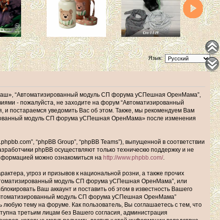
Язык:
наш», “Автоматизированный модуль СП форума уСПешная ОренМама”,
ловиями - пожалуйста, не заходите на форум “Автоматизированный
 и постараемся уведомить Вас об этом. Также, мы рекомендуем Вам
зированный модуль СП форума уСПешная ОренМама» после изменения
hpbb.com”, “phpBB Group”, “phpBB Teams”), выпущенной в соответствии
Разработчики phpBB осуществляют только техническю поддержку и не
информацией можно ознакомиться на
http://www.phpbb.com/
.
актера, угроз и призывов к национальной розни, а также прочих
Автоматизированный модуль СП форума уСПешная ОренМама”, или
окировать Ваш аккаунт и поставить об этом в известность Вашего
 “Автоматизированный модуль СП форума уСПешная ОренМама”
ь любую тему на форуме. Как пользователь, Вы соглашаетесь с тем, что
ступна третьим лицам без Вашего согласия, администрация