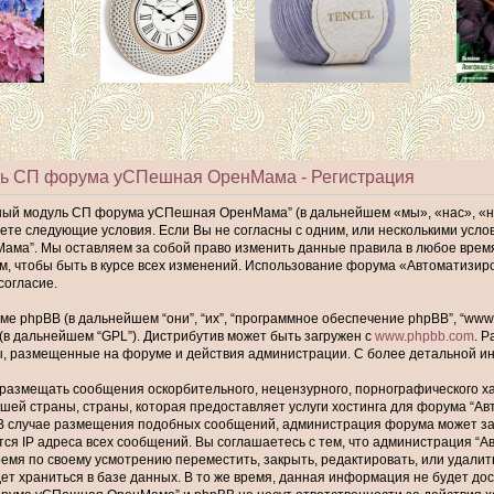
ь СП форума уСПешная ОренМама - Регистрация
ный модуль СП форума уСПешная ОренМама” (в дальнейшем «мы», «нас», «
имаете следующие условия. Если Вы не согласны с одним, или несколькими ус
а”. Мы оставляем за собой право изменить данные правила в любое время,
ам, чтобы быть в курсе всех изменений. Использование форума «Автомати
согласие.
phpBB (в дальнейшем “они”, “их”, “программное обеспечение phpBB”, “www.p
 (в дальнейшем “GPL”). Дистрибутив может быть загружен с
www.phpbb.com
. 
ы, размещенные на форуме и действия администрации. С более детальной 
размещать сообщения оскорбительного, нецензурного, порнографического хар
шей страны, страны, которая предоставляет услуги хостинга для форума “
В случае размещения подобных сообщений, администрация форума может забл
тся IP адреса всех сообщений. Вы соглашаетесь с тем, что администрация
ремя по своему усмотрению переместить, закрыть, редактировать, или удалит
т храниться в базе данных. В то же время, данная информация не будет до