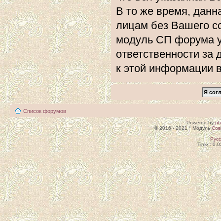
В то же время, данн
лицам без Вашего с
модуль СП форума 
ответственности за 
к этой информации 
Список форумов
Powered by
p
© 2016 - 2021 * Модуль
Сов
Рус
Time : 0.0