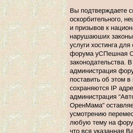
Вы подтверждаете с
оскорбительного, не
и призывов к национ
нарушаюших законы 
услуги хостинга дл
форума уСПешная О
законодательства. 
администрация фору
поставить об этом в
сохраняются IP адре
администрация “Ав
ОренМама” оставляе
усмотрению перемест
любую тему на форум
что вся указанная В