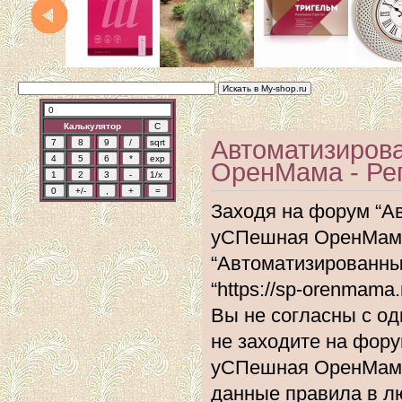
Калькулятор
Автоматизиров
ОренМама - Ре
Заходя на форум “А
уСПешная ОренМама”
“Автоматизированн
“https://sp-orenmam
Вы не согласны с од
не заходите на фор
уСПешная ОренМама”
данные правила в л