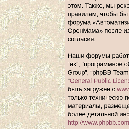
этом. Также, мы ре
правилам, чтобы быт
форума «Автоматиз
ОренМама» после из
согласие.
Наши форумы работа
“их”, “программное 
Group”, “phpBB Team
“
General Public Licen
быть загружен с
www
только техническю п
материалы, размеще
более детальной ин
http://www.phpbb.com