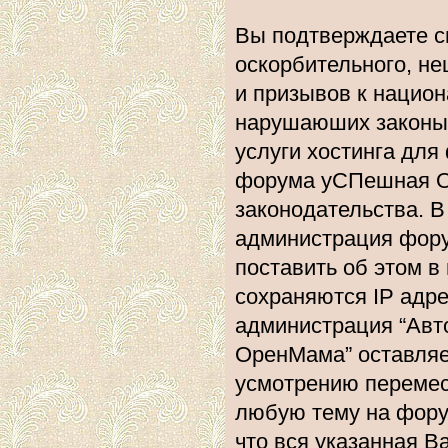
Вы подтверждаете с
оскорбительного, не
и призывов к национ
нарушаюших законы 
услуги хостинга дл
форума уСПешная О
законодательства. 
администрация фору
поставить об этом в
сохраняются IP адре
администрация “Ав
ОренМама” оставляе
усмотрению перемест
любую тему на форум
что вся указанная В