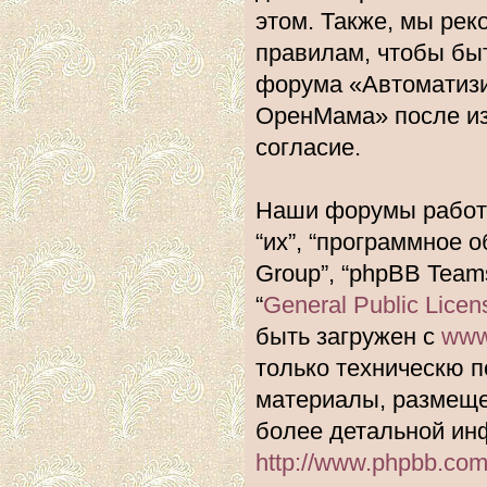
этом. Также, мы ре
правилам, чтобы быт
форума «Автоматиз
ОренМама» после из
согласие.
Наши форумы работа
“их”, “программное 
Group”, “phpBB Team
“
General Public Licen
быть загружен с
www
только техническю п
материалы, размеще
более детальной ин
http://www.phpbb.com