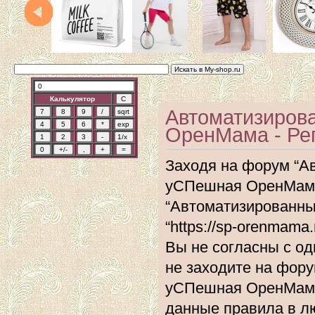
Калькулятор
Автоматизиров
ОренМама - Ре
Заходя на форум “А
уСПешная ОренМама”
“Автоматизированн
“https://sp-orenmam
Вы не согласны с од
не заходите на фор
уСПешная ОренМама”
данные правила в л