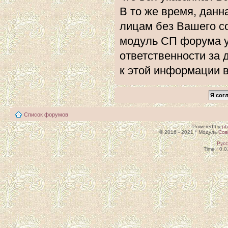
В то же время, данн
лицам без Вашего с
модуль СП форума 
ответственности за 
к этой информации 
Список форумов
Powered by
p
© 2016 - 2021 * Модуль
Сов
Рус
Time : 0.0