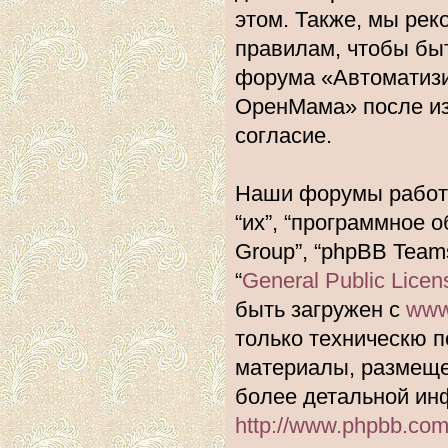
этом. Также, мы ре
правилам, чтобы быт
форума «Автоматиз
ОренМама» после из
согласие.
Наши форумы работа
“их”, “программное 
Group”, “phpBB Team
“
General Public Licen
быть загружен с
www
только техническю п
материалы, размеще
более детальной ин
http://www.phpbb.com