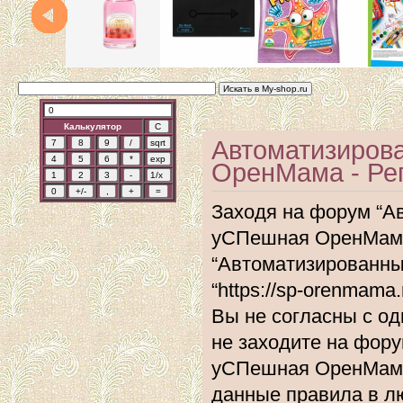
Калькулятор
Автоматизиров
ОренМама - Ре
Заходя на форум “А
уСПешная ОренМама”
“Автоматизированн
“https://sp-orenmam
Вы не согласны с од
не заходите на фор
уСПешная ОренМама”
данные правила в л