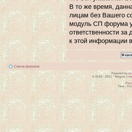
В то же время, данн
лицам без Вашего с
модуль СП форума 
ответственности за 
к этой информации 
Список форумов
Powered by
p
© 2016 - 2021 * Модуль
Сов
Рус
Time : 0.0