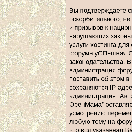
Вы подтверждаете с
оскорбительного, не
и призывов к национ
нарушаюших законы 
услуги хостинга дл
форума уСПешная О
законодательства. 
администрация фору
поставить об этом в
сохраняются IP адре
администрация “Ав
ОренМама” оставляе
усмотрению перемест
любую тему на форум
что вся указанная В