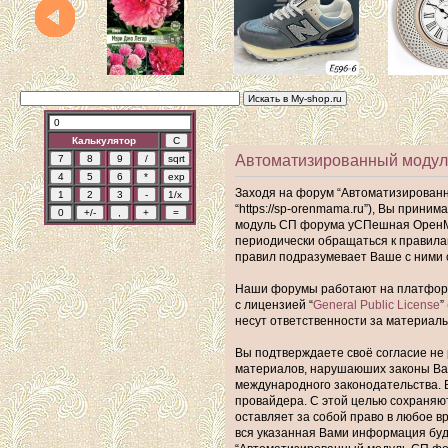
Калькулятор
Автоматизированный модул
Заходя на форум “Автоматизирован
“https://sp-orenmama.ru”), Вы прин
модуль СП форума уСПешная ОренМам
периодически обращаться к правил
правил подразумевает Ваше с ними 
Наши форумы работают на платформе 
с лицензией “
General Public License
”
несут ответственности за материал
Вы подтверждаете своё согласие не 
материалов, нарушаюших законы Ва
международного законодательства. 
провайдера. С этой целью сохраняю
оставляет за собой право в любое в
вся указанная Вами информация буде