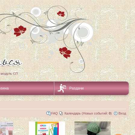
 модуль СП
рзина
Раздачи
FAQ
Календарь (Новых событий:
0
)
Вход