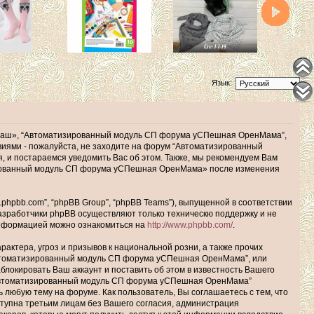
Язык:
наш», “Автоматизированный модуль СП форума уСПешная ОренМама”,
ловиями - пожалуйста, не заходите на форум “Автоматизированный
 и постараемся уведомить Вас об этом. Также, мы рекомендуем Вам
зированный модуль СП форума уСПешная ОренМама» после изменения
hpbb.com”, “phpBB Group”, “phpBB Teams”), выпущенной в соответствии
Разработчики phpBB осуществляют только техническю поддержку и не
информацией можно ознакомиться на
http://www.phpbb.com/
.
актера, угроз и призывов к национальной розни, а также прочих
Автоматизированный модуль СП форума уСПешная ОренМама”, или
окировать Ваш аккаунт и поставить об этом в известность Вашего
 “Автоматизированный модуль СП форума уСПешная ОренМама”
ь любую тему на форуме. Как пользователь, Вы соглашаетесь с тем, что
ступна третьим лицам без Вашего согласия, администрация