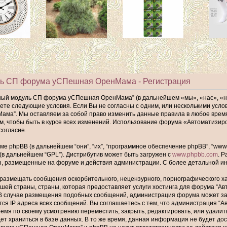
ь СП форума уСПешная ОренМама - Регистрация
ный модуль СП форума уСПешная ОренМама” (в дальнейшем «мы», «нас», «
имаете следующие условия. Если Вы не согласны с одним, или несколькими ус
а”. Мы оставляем за собой право изменить данные правила в любое время,
ам, чтобы быть в курсе всех изменений. Использование форума «Автомати
согласие.
phpBB (в дальнейшем “они”, “их”, “программное обеспечение phpBB”, “www.p
 (в дальнейшем “GPL”). Дистрибутив может быть загружен с
www.phpbb.com
. 
ы, размещенные на форуме и действия администрации. С более детальной 
размещать сообщения оскорбительного, нецензурного, порнографического хар
шей страны, страны, которая предоставляет услуги хостинга для форума “
В случае размещения подобных сообщений, администрация форума может забл
тся IP адреса всех сообщений. Вы соглашаетесь с тем, что администрация
ремя по своему усмотрению переместить, закрыть, редактировать, или удалит
т храниться в базе данных. В то же время, данная информация не будет до