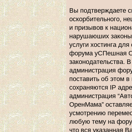
Вы подтверждаете с
оскорбительного, не
и призывов к национ
нарушаюших законы 
услуги хостинга дл
форума уСПешная О
законодательства. 
администрация фору
поставить об этом в
сохраняются IP адре
администрация “Ав
ОренМама” оставляе
усмотрению перемест
любую тему на форум
что вся указанная В