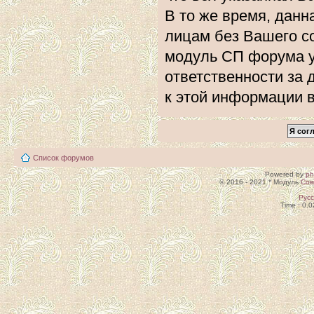
В то же время, данн
лицам без Вашего с
модуль СП форума 
ответственности за 
к этой информации 
Список форумов
Powered by
p
© 2016 - 2021 * Модуль
Сов
Рус
Time : 0.0