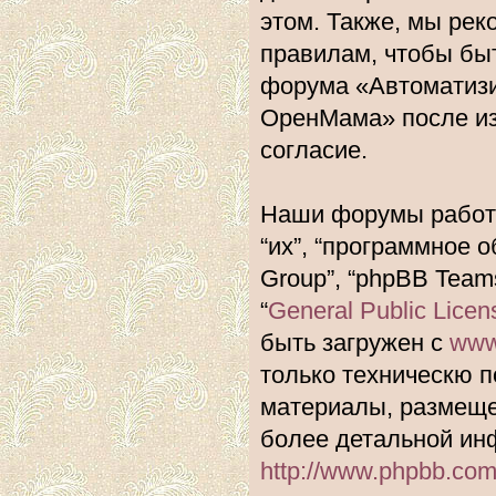
этом. Также, мы ре
правилам, чтобы быт
форума «Автоматиз
ОренМама» после из
согласие.
Наши форумы работа
“их”, “программное 
Group”, “phpBB Team
“
General Public Licen
быть загружен с
www
только техническю п
материалы, размеще
более детальной ин
http://www.phpbb.com