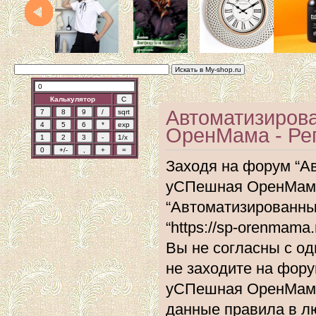
Калькулятор
Автоматизиров
ОренМама - Ре
Заходя на форум “А
уСПешная ОренМама”
“Автоматизированн
“https://sp-orenmam
Вы не согласны с од
не заходите на фор
уСПешная ОренМама”
данные правила в л