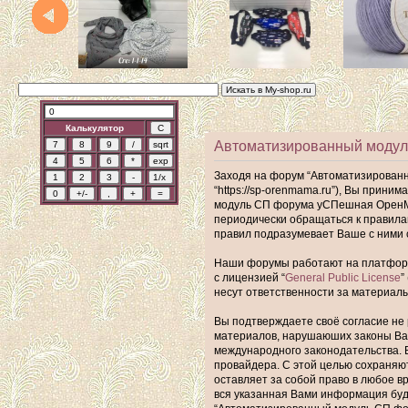
Калькулятор
Автоматизированный модул
Заходя на форум “Автоматизирован
“https://sp-orenmama.ru”), Вы прин
модуль СП форума уСПешная ОренМам
периодически обращаться к правил
правил подразумевает Ваше с ними 
Наши форумы работают на платформе 
с лицензией “
General Public License
”
несут ответственности за материал
Вы подтверждаете своё согласие не 
материалов, нарушаюших законы Ва
международного законодательства. 
провайдера. С этой целью сохраняю
оставляет за собой право в любое в
вся указанная Вами информация буде