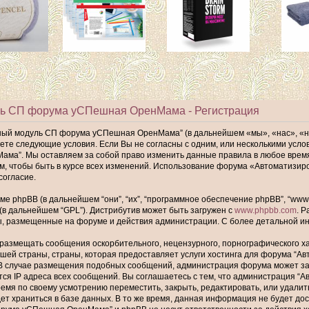
ь СП форума уСПешная ОренМама - Регистрация
ный модуль СП форума уСПешная ОренМама” (в дальнейшем «мы», «нас», «
имаете следующие условия. Если Вы не согласны с одним, или несколькими ус
а”. Мы оставляем за собой право изменить данные правила в любое время,
ам, чтобы быть в курсе всех изменений. Использование форума «Автомати
согласие.
phpBB (в дальнейшем “они”, “их”, “программное обеспечение phpBB”, “www.p
 (в дальнейшем “GPL”). Дистрибутив может быть загружен с
www.phpbb.com
. 
ы, размещенные на форуме и действия администрации. С более детальной 
размещать сообщения оскорбительного, нецензурного, порнографического хар
шей страны, страны, которая предоставляет услуги хостинга для форума “
В случае размещения подобных сообщений, администрация форума может забл
тся IP адреса всех сообщений. Вы соглашаетесь с тем, что администрация
ремя по своему усмотрению переместить, закрыть, редактировать, или удалит
т храниться в базе данных. В то же время, данная информация не будет до