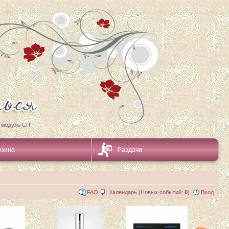
 модуль СП
рзина
Раздачи
FAQ
Календарь (Новых событий:
0
)
Вход