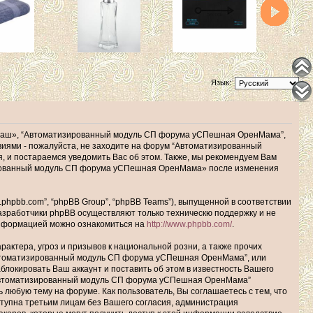
Язык:
наш», “Автоматизированный модуль СП форума уСПешная ОренМама”,
ловиями - пожалуйста, не заходите на форум “Автоматизированный
 и постараемся уведомить Вас об этом. Также, мы рекомендуем Вам
зированный модуль СП форума уСПешная ОренМама» после изменения
hpbb.com”, “phpBB Group”, “phpBB Teams”), выпущенной в соответствии
Разработчики phpBB осуществляют только техническю поддержку и не
информацией можно ознакомиться на
http://www.phpbb.com/
.
актера, угроз и призывов к национальной розни, а также прочих
Автоматизированный модуль СП форума уСПешная ОренМама”, или
окировать Ваш аккаунт и поставить об этом в известность Вашего
 “Автоматизированный модуль СП форума уСПешная ОренМама”
ь любую тему на форуме. Как пользователь, Вы соглашаетесь с тем, что
ступна третьим лицам без Вашего согласия, администрация