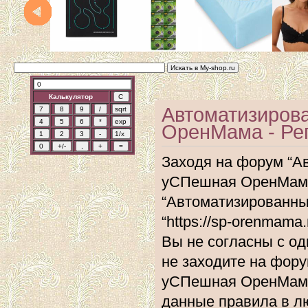
Калькулятор
Автоматизиров
ОренМама - Ре
Заходя на форум “А
уСПешная ОренМама”
“Автоматизированн
“https://sp-orenmam
Вы не согласны с од
не заходите на фор
уСПешная ОренМама”
данные правила в л