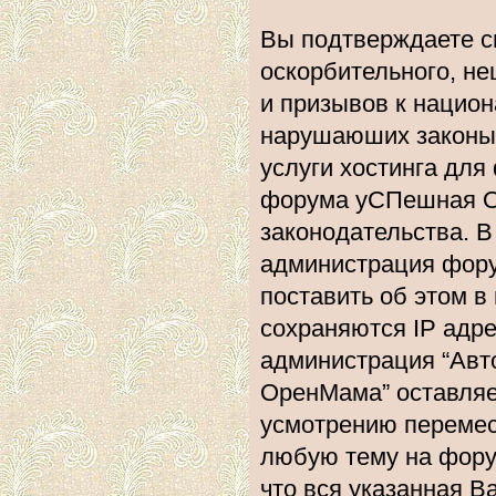
Вы подтверждаете с
оскорбительного, не
и призывов к национ
нарушаюших законы 
услуги хостинга дл
форума уСПешная О
законодательства. 
администрация фору
поставить об этом в
сохраняются IP адре
администрация “Ав
ОренМама” оставляе
усмотрению перемест
любую тему на форум
что вся указанная В