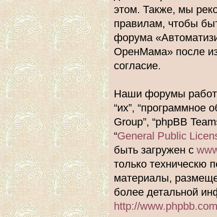
этом. Также, мы ре
правилам, чтобы быт
форума «Автоматиз
ОренМама» после из
согласие.
Наши форумы работа
“их”, “программное 
Group”, “phpBB Team
“
General Public Licen
быть загружен с
www
только техническю п
материалы, размеще
более детальной ин
http://www.phpbb.com