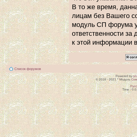
В то же время, данн
лицам без Вашего с
модуль СП форума 
ответственности за 
к этой информации 
Список форумов
Powered by
p
© 2016 - 2021 * Модуль
Сов
Рус
Time : 0.0