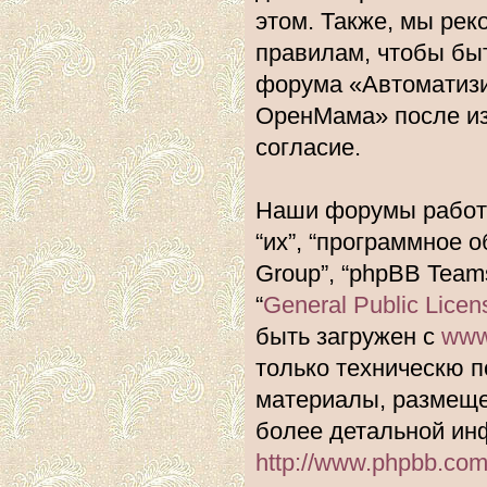
этом. Также, мы ре
правилам, чтобы быт
форума «Автоматиз
ОренМама» после из
согласие.
Наши форумы работа
“их”, “программное 
Group”, “phpBB Team
“
General Public Licen
быть загружен с
www
только техническю п
материалы, размеще
более детальной ин
http://www.phpbb.com