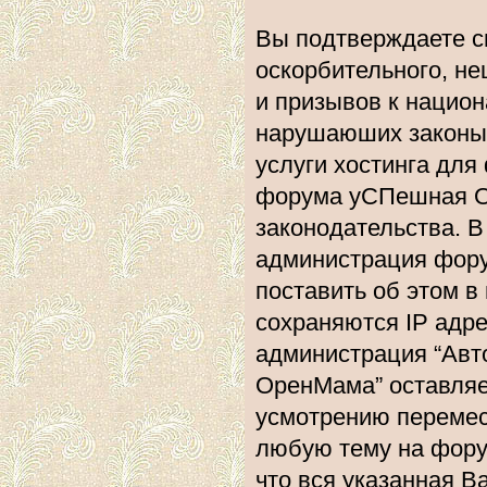
Вы подтверждаете с
оскорбительного, не
и призывов к национ
нарушаюших законы 
услуги хостинга дл
форума уСПешная О
законодательства. 
администрация фору
поставить об этом в
сохраняются IP адре
администрация “Ав
ОренМама” оставляе
усмотрению перемест
любую тему на форум
что вся указанная В