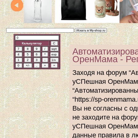
Калькулятор
Автоматизиров
ОренМама - Ре
Заходя на форум “А
уСПешная ОренМама”
“Автоматизированн
“https://sp-orenmam
Вы не согласны с од
не заходите на фор
уСПешная ОренМама”
данные правила в л