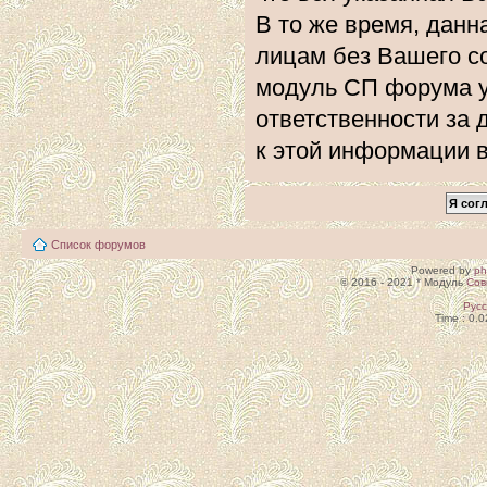
В то же время, данн
лицам без Вашего с
модуль СП форума 
ответственности за 
к этой информации 
Список форумов
Powered by
p
© 2016 - 2021 * Модуль
Сов
Рус
Time : 0.0