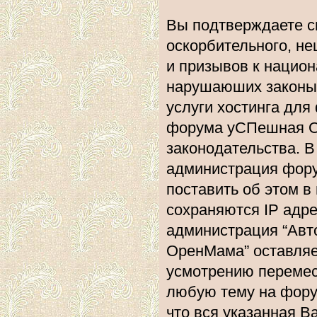
Вы подтверждаете с
оскорбительного, не
и призывов к национ
нарушаюших законы 
услуги хостинга дл
форума уСПешная О
законодательства. 
администрация фору
поставить об этом в
сохраняются IP адре
администрация “Ав
ОренМама” оставляе
усмотрению перемест
любую тему на форум
что вся указанная В