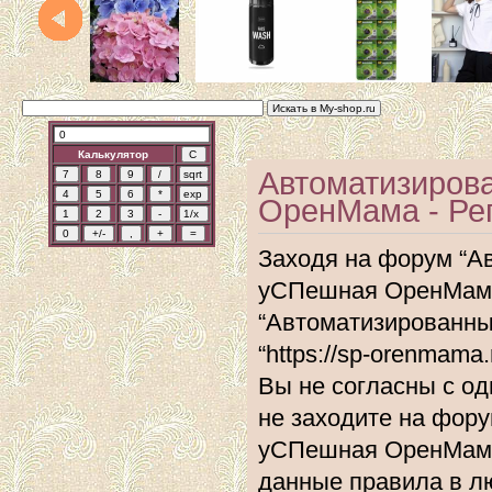
Калькулятор
Автоматизиров
ОренМама - Ре
Заходя на форум “А
уСПешная ОренМама”
“Автоматизированн
“https://sp-orenmam
Вы не согласны с од
не заходите на фор
уСПешная ОренМама”
данные правила в л