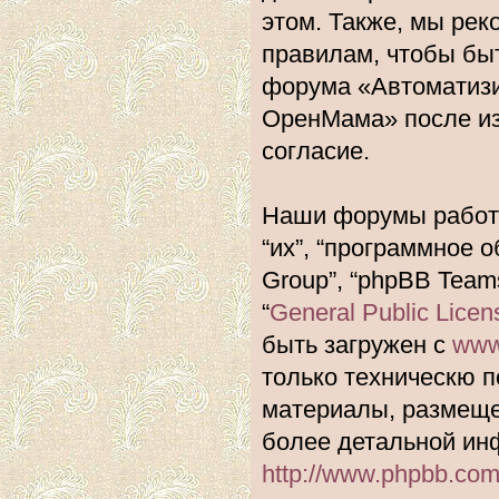
этом. Также, мы ре
правилам, чтобы быт
форума «Автоматиз
ОренМама» после из
согласие.
Наши форумы работа
“их”, “программное 
Group”, “phpBB Team
“
General Public Licen
быть загружен с
www
только техническю п
материалы, размеще
более детальной ин
http://www.phpbb.com