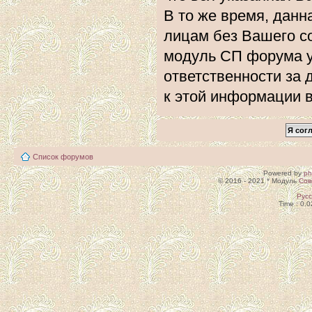
В то же время, данн
лицам без Вашего с
модуль СП форума 
ответственности за 
к этой информации 
Список форумов
Powered by
p
© 2016 - 2021 * Модуль
Сов
Рус
Time : 0.0