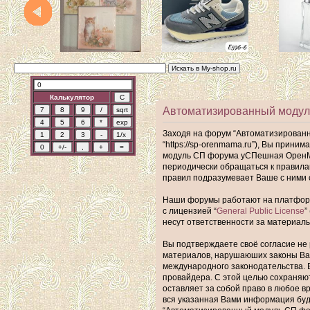
Калькулятор
Автоматизированный модул
Заходя на форум “Автоматизирован
“https://sp-orenmama.ru”), Вы прин
модуль СП форума уСПешная ОренМам
периодически обращаться к правил
правил подразумевает Ваше с ними 
Наши форумы работают на платформе 
с лицензией “
General Public License
”
несут ответственности за материал
Вы подтверждаете своё согласие не 
материалов, нарушаюших законы Ва
международного законодательства. 
провайдера. С этой целью сохраняю
оставляет за собой право в любое в
вся указанная Вами информация буде