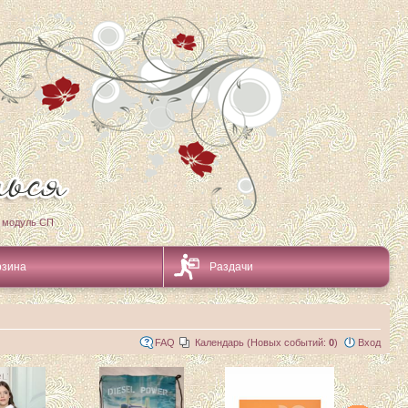
 модуль СП
рзина
Раздачи
FAQ
Календарь (Новых событий:
0
)
Вход