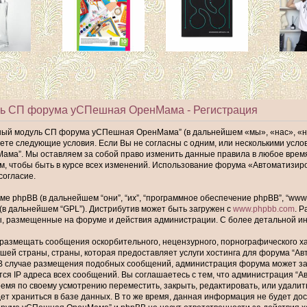
ь СП форума уСПешная ОренМама - Регистрация
ный модуль СП форума уСПешная ОренМама” (в дальнейшем «мы», «нас», «
имаете следующие условия. Если Вы не согласны с одним, или несколькими ус
а”. Мы оставляем за собой право изменить данные правила в любое время,
ам, чтобы быть в курсе всех изменений. Использование форума «Автомати
согласие.
phpBB (в дальнейшем “они”, “их”, “программное обеспечение phpBB”, “www.p
 (в дальнейшем “GPL”). Дистрибутив может быть загружен с
www.phpbb.com
. 
ы, размещенные на форуме и действия администрации. С более детальной 
размещать сообщения оскорбительного, нецензурного, порнографического хар
шей страны, страны, которая предоставляет услуги хостинга для форума “
В случае размещения подобных сообщений, администрация форума может забл
тся IP адреса всех сообщений. Вы соглашаетесь с тем, что администрация
ремя по своему усмотрению переместить, закрыть, редактировать, или удалит
т храниться в базе данных. В то же время, данная информация не будет до