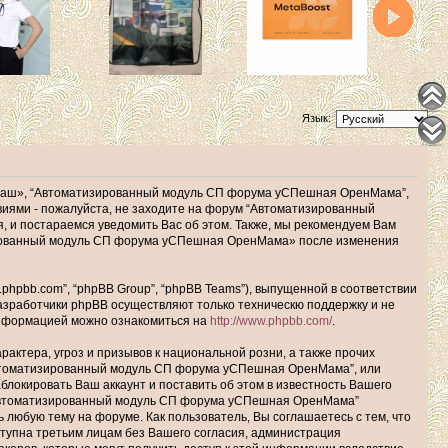
Язык:
наш», “Автоматизированный модуль СП форума уСПешная ОренМама”,
ловиями - пожалуйста, не заходите на форум “Автоматизированный
 и постараемся уведомить Вас об этом. Также, мы рекомендуем Вам
зированный модуль СП форума уСПешная ОренМама» после изменения
hpbb.com”, “phpBB Group”, “phpBB Teams”), выпущенной в соответствии
Разработчики phpBB осуществляют только техническю поддержку и не
информацией можно ознакомиться на
http://www.phpbb.com/
.
актера, угроз и призывов к национальной розни, а также прочих
Автоматизированный модуль СП форума уСПешная ОренМама”, или
окировать Ваш аккаунт и поставить об этом в известность Вашего
 “Автоматизированный модуль СП форума уСПешная ОренМама”
ь любую тему на форуме. Как пользователь, Вы соглашаетесь с тем, что
ступна третьим лицам без Вашего согласия, администрация