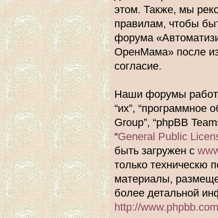
этом. Также, мы ре
правилам, чтобы быт
форума «Автоматиз
ОренМама» после из
согласие.
Наши форумы работа
“их”, “программное 
Group”, “phpBB Team
“
General Public Licen
быть загружен с
www
только техническю п
материалы, размеще
более детальной ин
http://www.phpbb.com