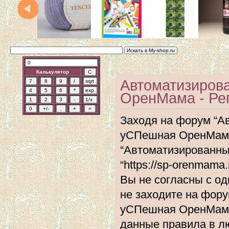
Калькулятор
Автоматизиров
ОренМама - Ре
Заходя на форум “А
уСПешная ОренМама”
“Автоматизированн
“https://sp-orenmam
Вы не согласны с од
не заходите на фор
уСПешная ОренМама”
данные правила в л