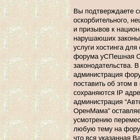
Вы подтверждаете с
оскорбительного, не
и призывов к национ
нарушаюших законы 
услуги хостинга дл
форума уСПешная О
законодательства. 
администрация фору
поставить об этом в
сохраняются IP адре
администрация “Ав
ОренМама” оставляе
усмотрению перемест
любую тему на форум
что вся указанная В