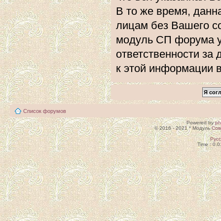
В то же время, данн
лицам без Вашего с
модуль СП форума 
ответственности за 
к этой информации 
Список форумов
Powered by
p
© 2016 - 2021 * Модуль
Сов
Рус
Time : 0.0