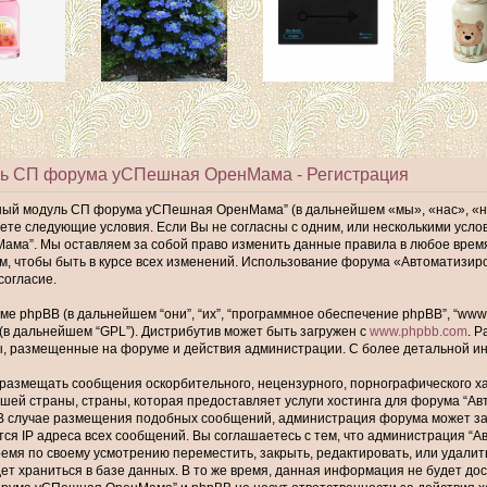
ь СП форума уСПешная ОренМама - Регистрация
ный модуль СП форума уСПешная ОренМама” (в дальнейшем «мы», «нас», «
имаете следующие условия. Если Вы не согласны с одним, или несколькими ус
а”. Мы оставляем за собой право изменить данные правила в любое время,
ам, чтобы быть в курсе всех изменений. Использование форума «Автомати
согласие.
phpBB (в дальнейшем “они”, “их”, “программное обеспечение phpBB”, “www.p
 (в дальнейшем “GPL”). Дистрибутив может быть загружен с
www.phpbb.com
. 
ы, размещенные на форуме и действия администрации. С более детальной 
размещать сообщения оскорбительного, нецензурного, порнографического хар
шей страны, страны, которая предоставляет услуги хостинга для форума “
В случае размещения подобных сообщений, администрация форума может забл
тся IP адреса всех сообщений. Вы соглашаетесь с тем, что администрация
ремя по своему усмотрению переместить, закрыть, редактировать, или удалит
т храниться в базе данных. В то же время, данная информация не будет до