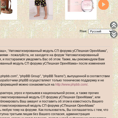
Язык:
наш», “Автоматизированный модуль СП форума уСПешная ОренМама”,
ловиями - пожалуйста, не заходите на форум “Автоматизированный
 и постараемся уведомить Вас об этом. Также, мы рекомендуем Вам
зированный модуль СП форума уСПешная ОренМама» после изменения
hpbb.com”, “phpBB Group”, “phpBB Teams”), выпущенной в соответствии
Разработчики phpBB осуществляют только техническю поддержку и не
информацией можно ознакомиться на
http://www.phpbb.com/
.
актера, угроз и призывов к национальной розни, а также прочих
Автоматизированный модуль СП форума уСПешная ОренМама”, или
окировать Ваш аккаунт и поставить об этом в известность Вашего
 “Автоматизированный модуль СП форума уСПешная ОренМама”
ь любую тему на форуме. Как пользователь, Вы соглашаетесь с тем, что
ступна третьим лицам без Вашего согласия, администрация