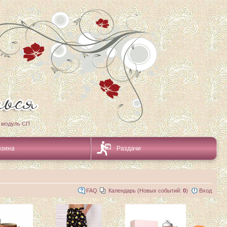
 модуль СП
рзина
Раздачи
FAQ
Календарь (Новых событий:
0
)
Вход