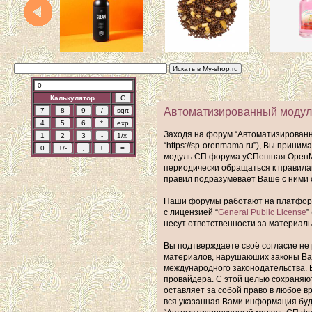
Калькулятор
Автоматизированный модул
Заходя на форум “Автоматизирован
“https://sp-orenmama.ru”), Вы прин
модуль СП форума уСПешная ОренМам
периодически обращаться к правил
правил подразумевает Ваше с ними 
Наши форумы работают на платформе 
с лицензией “
General Public License
”
несут ответственности за материал
Вы подтверждаете своё согласие не 
материалов, нарушаюших законы Ва
международного законодательства. 
провайдера. С этой целью сохраняю
оставляет за собой право в любое в
вся указанная Вами информация буде