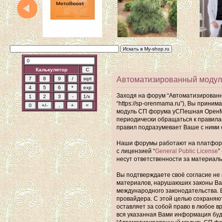
Калькулятор
Автоматизированный модул
Заходя на форум “Автоматизирован
“https://sp-orenmama.ru”), Вы прин
модуль СП форума уСПешная ОренМам
периодически обращаться к правил
правил подразумевает Ваше с ними 
Наши форумы работают на платформе 
с лицензией “
General Public License
”
несут ответственности за материал
Вы подтверждаете своё согласие не 
материалов, нарушаюших законы Ва
международного законодательства. 
провайдера. С этой целью сохраняю
оставляет за собой право в любое в
вся указанная Вами информация буде