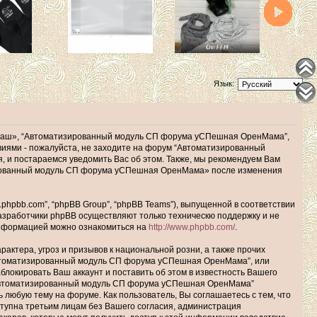
Язык:
наш», “Автоматизированный модуль СП форума уСПешная ОренМама”,
ловиями - пожалуйста, не заходите на форум “Автоматизированный
 и постараемся уведомить Вас об этом. Также, мы рекомендуем Вам
зированный модуль СП форума уСПешная ОренМама» после изменения
hpbb.com”, “phpBB Group”, “phpBB Teams”), выпущенной в соответствии
Разработчики phpBB осуществляют только техническю поддержку и не
информацией можно ознакомиться на
http://www.phpbb.com/
.
актера, угроз и призывов к национальной розни, а также прочих
Автоматизированный модуль СП форума уСПешная ОренМама”, или
окировать Ваш аккаунт и поставить об этом в известность Вашего
 “Автоматизированный модуль СП форума уСПешная ОренМама”
ь любую тему на форуме. Как пользователь, Вы соглашаетесь с тем, что
ступна третьим лицам без Вашего согласия, администрация