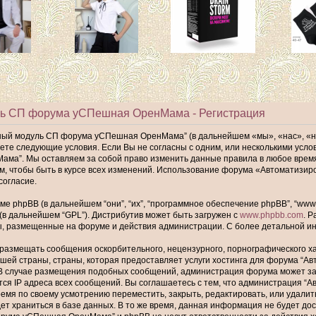
ь СП форума уСПешная ОренМама - Регистрация
ный модуль СП форума уСПешная ОренМама” (в дальнейшем «мы», «нас», «
имаете следующие условия. Если Вы не согласны с одним, или несколькими ус
а”. Мы оставляем за собой право изменить данные правила в любое время,
ам, чтобы быть в курсе всех изменений. Использование форума «Автомати
согласие.
phpBB (в дальнейшем “они”, “их”, “программное обеспечение phpBB”, “www.p
 (в дальнейшем “GPL”). Дистрибутив может быть загружен с
www.phpbb.com
. 
ы, размещенные на форуме и действия администрации. С более детальной 
размещать сообщения оскорбительного, нецензурного, порнографического хар
шей страны, страны, которая предоставляет услуги хостинга для форума “
В случае размещения подобных сообщений, администрация форума может забл
тся IP адреса всех сообщений. Вы соглашаетесь с тем, что администрация
ремя по своему усмотрению переместить, закрыть, редактировать, или удалит
т храниться в базе данных. В то же время, данная информация не будет до