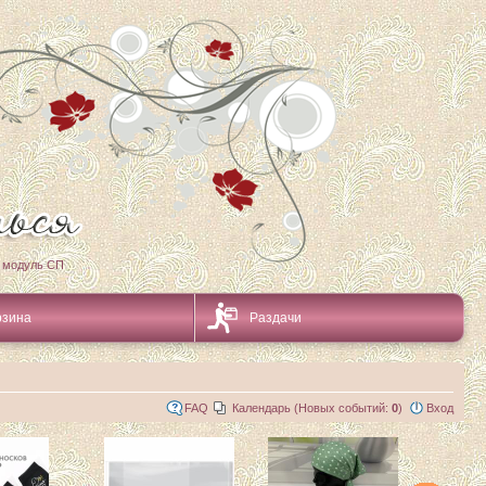
 модуль СП
рзина
Раздачи
FAQ
Календарь (Новых событий:
0
)
Вход