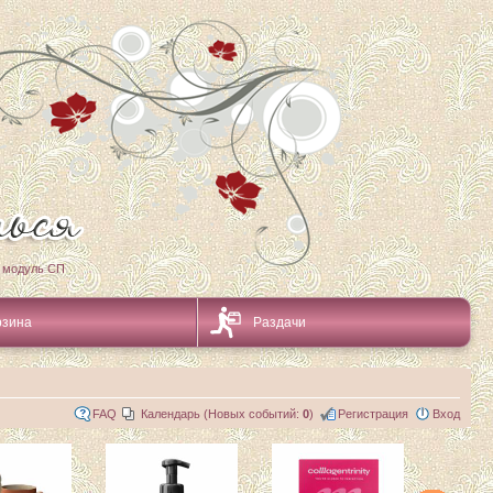
 модуль СП
рзина
Раздачи
FAQ
Календарь (Новых событий:
0
)
Регистрация
Вход