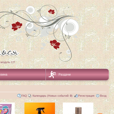
 модуль СП
рзина
Раздачи
FAQ
Календарь (Новых событий:
0
)
Регистрация
Вход