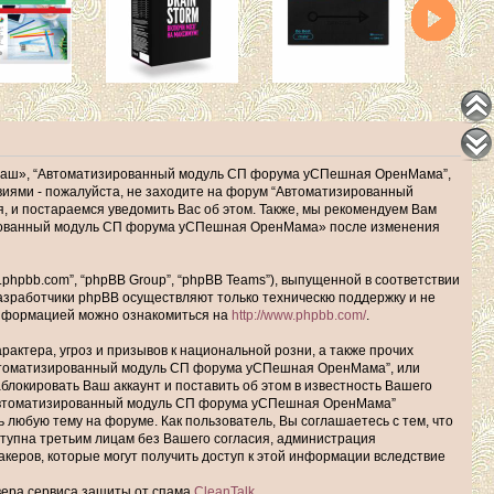
наш», “Автоматизированный модуль СП форума уСПешная ОренМама”,
ловиями - пожалуйста, не заходите на форум “Автоматизированный
 и постараемся уведомить Вас об этом. Также, мы рекомендуем Вам
зированный модуль СП форума уСПешная ОренМама» после изменения
hpbb.com”, “phpBB Group”, “phpBB Teams”), выпущенной в соответствии
Разработчики phpBB осуществляют только техническю поддержку и не
информацией можно ознакомиться на
http://www.phpbb.com/
.
актера, угроз и призывов к национальной розни, а также прочих
Автоматизированный модуль СП форума уСПешная ОренМама”, или
окировать Ваш аккаунт и поставить об этом в известность Вашего
 “Автоматизированный модуль СП форума уСПешная ОренМама”
ь любую тему на форуме. Как пользователь, Вы соглашаетесь с тем, что
ступна третьим лицам без Вашего согласия, администрация
еров, которые могут получить доступ к этой информации вследствие
рвера сервиса защиты от спама
CleanTalk
.