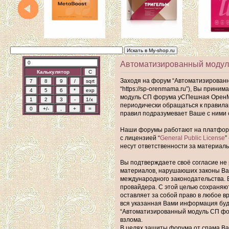
Автоматизированный моду
Калькулятор
Заходя на форум “Автоматизирован
“https://sp-orenmama.ru”), Вы прин
модуль СП форума уСПешная ОренМам
периодически обращаться к правил
правил подразумевает Ваше с ними 
Наши форумы работают на платформе 
с лицензией “
General Public License
”
несут ответственности за материал
Вы подтверждаете своё согласие не 
материалов, нарушаюших законы Ва
международного законодательства. 
провайдера. С этой целью сохраняю
оставляет за собой право в любое в
вся указанная Вами информация буде
“Автоматизированный модуль СП фор
взлома.
В целях защиты форума от спама Ваш