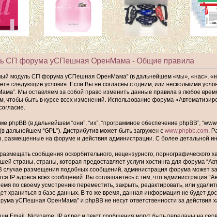
ль СП форума уСПешная ОренМама - Общие правила
ный модуль СП форума уСПешная ОренМама” (в дальнейшем «мы», «нас», «
имаете следующие условия. Если Вы не согласны с одним, или несколькими ус
а”. Мы оставляем за собой право изменить данные правила в любое время,
ам, чтобы быть в курсе всех изменений. Использование форума «Автомати
согласие.
phpBB (в дальнейшем “они”, “их”, “программное обеспечение phpBB”, “www.p
 (в дальнейшем “GPL”). Дистрибутив может быть загружен с
www.phpbb.com
. 
ы, размещенные на форуме и действия администрации. С более детальной 
размещать сообщения оскорбительного, нецензурного, порнографического хар
шей страны, страны, которая предоставляет услуги хостинга для форума “
В случае размещения подобных сообщений, администрация форума может забл
тся IP адреса всех сообщений. Вы соглашаетесь с тем, что администрация
ремя по своему усмотрению переместить, закрыть, редактировать, или удалит
т храниться в базе данных. В то же время, данная информация не будет до
ума уСПешная ОренМама” и phpBB не несут ответственности за действия хак
и Email, Nickname, IP адрес и текст сообщения могут быть переданы на се