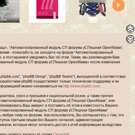
наш», “Автоматизированный модуль СП форума уСПешная ОренМама”,
ловиями - пожалуйста, не заходите на форум “Автоматизированный
 и постараемся уведомить Вас об этом. Также, мы рекомендуем Вам
зированный модуль СП форума уСПешная ОренМама» после изменения
hpbb.com”, “phpBB Group”, “phpBB Teams”), выпущенной в соответствии
Разработчики phpBB осуществляют только техническю поддержку и не
информацией можно ознакомиться на
http://www.phpbb.com/
.
актера, угроз и призывов к национальной розни, а также прочих
Автоматизированный модуль СП форума уСПешная ОренМама”, или
окировать Ваш аккаунт и поставить об этом в известность Вашего
 “Автоматизированный модуль СП форума уСПешная ОренМама”
ь любую тему на форуме. Как пользователь, Вы соглашаетесь с тем, что
ступна третьим лицам без Вашего согласия, администрация
еров, которые могут получить доступ к этой информации вследствие
рвера сервиса защиты от спама
CleanTalk
.