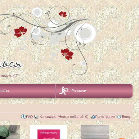
 модуль СП
рзина
Раздачи
FAQ
Календарь (Новых событий:
0
)
Регистрация
Вход