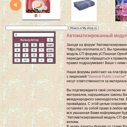
Автоматизированный моду
Калькулятор
Заходя на форум “Автоматизирован
“https://sp-orenmama.ru”), Вы прин
модуль СП форума уСПешная ОренМам
периодически обращаться к правил
правил подразумевает Ваше с ними 
Наши форумы работают на платформе 
с лицензией “
General Public License
”
несут ответственности за материал
Вы подтверждаете своё согласие не 
материалов, нарушаюших законы Ва
международного законодательства. 
провайдера. С этой целью сохраняю
оставляет за собой право в любое в
вся указанная Вами информация буде
“Автоматизированный модуль СП фор
взлома.
В целях защиты форума от спама Ваш