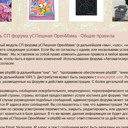
ль СП форума уСПешная ОренМама - Общие правила
ный модуль СП форума уСПешная ОренМама” (в дальнейшем «мы», «нас», «
имаете следующие условия. Если Вы не согласны с одним, или несколькими ус
а”. Мы оставляем за собой право изменить данные правила в любое время,
ам, чтобы быть в курсе всех изменений. Использование форума «Автомати
согласие.
phpBB (в дальнейшем “они”, “их”, “программное обеспечение phpBB”, “www.p
 (в дальнейшем “GPL”). Дистрибутив может быть загружен с
www.phpbb.com
. 
ы, размещенные на форуме и действия администрации. С более детальной 
размещать сообщения оскорбительного, нецензурного, порнографического хар
шей страны, страны, которая предоставляет услуги хостинга для форума “
В случае размещения подобных сообщений, администрация форума может забл
тся IP адреса всех сообщений. Вы соглашаетесь с тем, что администрация
ремя по своему усмотрению переместить, закрыть, редактировать, или удалит
т храниться в базе данных. В то же время, данная информация не будет до
ума уСПешная ОренМама” и phpBB не несут ответственности за действия хак
и Email, Nickname, IP адрес и текст сообщения могут быть переданы на се