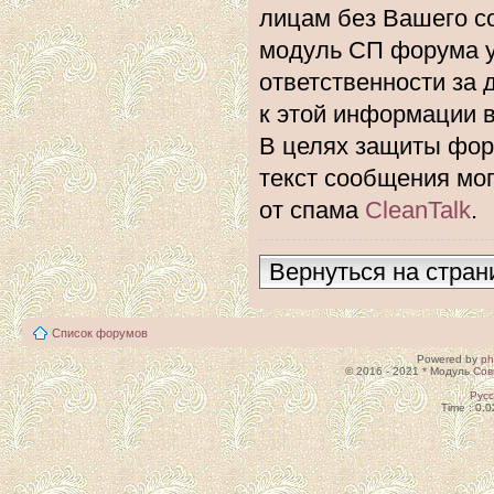
лицам без Вашего с
модуль СП форума 
ответственности за 
к этой информации 
В целях защиты фору
текст сообщения мо
от спама
CleanTalk
.
Вернуться на стран
Список форумов
Powered by
p
© 2016 - 2021 * Модуль
Сов
Рус
Time : 0.0