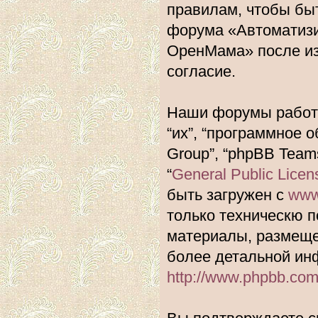
правилам, чтобы быт
форума «Автоматиз
ОренМама» после из
согласие.
Наши форумы работа
“их”, “программное 
Group”, “phpBB Team
“
General Public Licen
быть загружен с
www
только техническю п
материалы, размеще
более детальной ин
http://www.phpbb.com