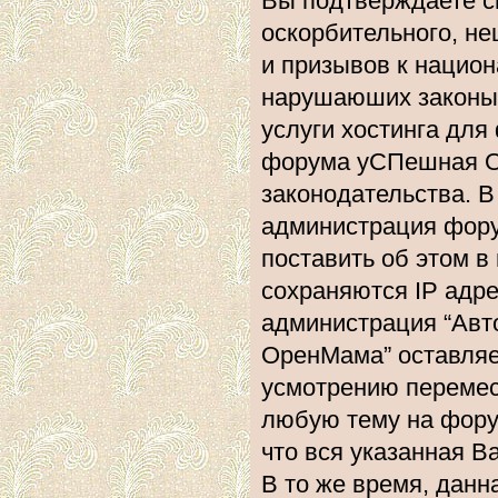
Вы подтверждаете с
оскорбительного, не
и призывов к национ
нарушаюших законы 
услуги хостинга дл
форума уСПешная О
законодательства. 
администрация фору
поставить об этом в
сохраняются IP адре
администрация “Ав
ОренМама” оставляе
усмотрению перемест
любую тему на форум
что вся указанная В
В то же время, данн