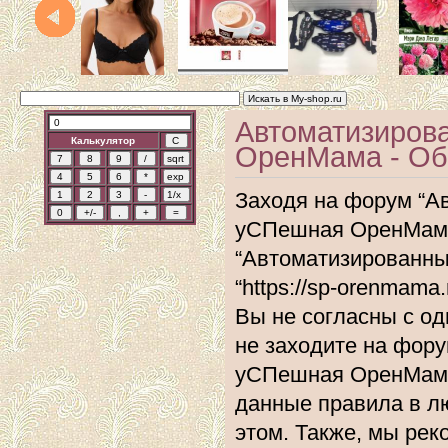
Автоматизиров
Калькулятор
ОренМама - Об
Заходя на форум “А
уСПешная ОренМама”
“Автоматизированн
“https://sp-orenmam
Вы не согласны с од
не заходите на фор
уСПешная ОренМама”
данные правила в л
этом. Также, мы ре