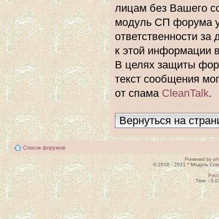
лицам без Вашего с
модуль СП форума 
ответственности за 
к этой информации 
В целях защиты фору
текст сообщения мо
от спама
CleanTalk
.
Вернуться на стран
Список форумов
Powered by
p
© 2016 - 2021 * Модуль
Сов
Рус
Time : 0.0