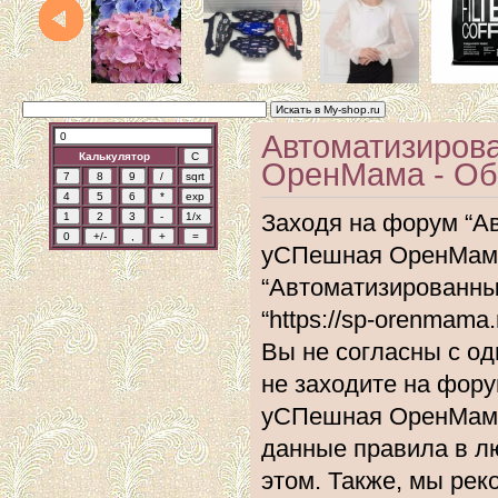
Автоматизиров
Калькулятор
ОренМама - Об
Заходя на форум “А
уСПешная ОренМама”
“Автоматизированн
“https://sp-orenmam
Вы не согласны с од
не заходите на фор
уСПешная ОренМама”
данные правила в л
этом. Также, мы ре