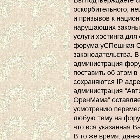
Вы подтверждаете с
оскорбительного, не
и призывов к национ
нарушаюших законы 
услуги хостинга дл
форума уСПешная О
законодательства. 
администрация фору
поставить об этом в
сохраняются IP адре
администрация “Ав
ОренМама” оставляе
усмотрению перемест
любую тему на форум
что вся указанная В
В то же время, данн