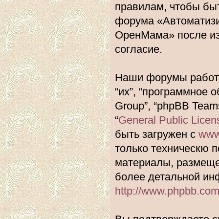
правилам, чтобы быт
форума «Автоматиз
ОренМама» после из
согласие.
Наши форумы работа
“их”, “программное 
Group”, “phpBB Team
“
General Public Licen
быть загружен с
www
только техническю п
материалы, размеще
более детальной ин
http://www.phpbb.com