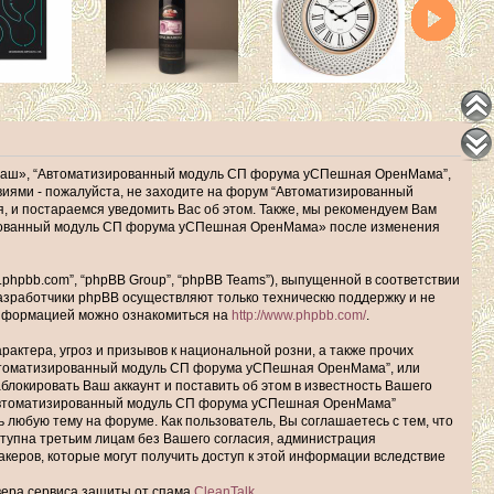
наш», “Автоматизированный модуль СП форума уСПешная ОренМама”,
ловиями - пожалуйста, не заходите на форум “Автоматизированный
 и постараемся уведомить Вас об этом. Также, мы рекомендуем Вам
зированный модуль СП форума уСПешная ОренМама» после изменения
hpbb.com”, “phpBB Group”, “phpBB Teams”), выпущенной в соответствии
Разработчики phpBB осуществляют только техническю поддержку и не
информацией можно ознакомиться на
http://www.phpbb.com/
.
актера, угроз и призывов к национальной розни, а также прочих
Автоматизированный модуль СП форума уСПешная ОренМама”, или
окировать Ваш аккаунт и поставить об этом в известность Вашего
 “Автоматизированный модуль СП форума уСПешная ОренМама”
ь любую тему на форуме. Как пользователь, Вы соглашаетесь с тем, что
ступна третьим лицам без Вашего согласия, администрация
еров, которые могут получить доступ к этой информации вследствие
рвера сервиса защиты от спама
CleanTalk
.