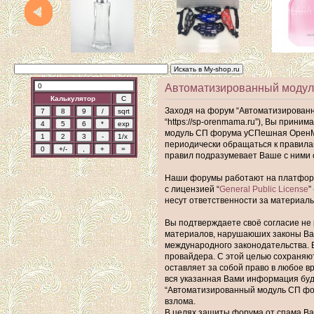
Автоматизированный моду
Калькулятор
Заходя на форум “Автоматизирован
“https://sp-orenmama.ru”), Вы прин
модуль СП форума уСПешная ОренМам
периодически обращаться к правил
правил подразумевает Ваше с ними 
Наши форумы работают на платформе 
с лицензией “
General Public License
”
несут ответственности за материал
Вы подтверждаете своё согласие не 
материалов, нарушаюших законы Ва
международного законодательства. 
провайдера. С этой целью сохраняю
оставляет за собой право в любое в
вся указанная Вами информация буде
“Автоматизированный модуль СП фор
взлома.
В целях защиты форума от спама Ваш