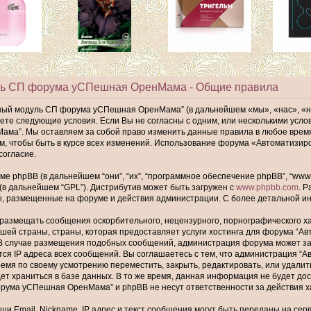
ль СП форума уСПешная ОренМама - Общие правила
ный модуль СП форума уСПешная ОренМама” (в дальнейшем «мы», «нас», «
имаете следующие условия. Если Вы не согласны с одним, или несколькими ус
а”. Мы оставляем за собой право изменить данные правила в любое время,
ам, чтобы быть в курсе всех изменений. Использование форума «Автомати
согласие.
phpBB (в дальнейшем “они”, “их”, “программное обеспечение phpBB”, “www.p
 (в дальнейшем “GPL”). Дистрибутив может быть загружен с
www.phpbb.com
. 
ы, размещенные на форуме и действия администрации. С более детальной 
размещать сообщения оскорбительного, нецензурного, порнографического хар
шей страны, страны, которая предоставляет услуги хостинга для форума “
В случае размещения подобных сообщений, администрация форума может забл
тся IP адреса всех сообщений. Вы соглашаетесь с тем, что администрация
ремя по своему усмотрению переместить, закрыть, редактировать, или удалит
т храниться в базе данных. В то же время, данная информация не будет до
ума уСПешная ОренМама” и phpBB не несут ответственности за действия хак
и Email, Nickname, IP адрес и текст сообщения могут быть переданы на се