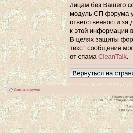
лицам без Вашего с
модуль СП форума 
ответственности за 
к этой информации 
В целях защиты фору
текст сообщения мо
от спама
CleanTalk
.
Вернуться на стран
Список форумов
Powered by
p
© 2016 - 2021 * Модуль
Сов
Рус
Time : 0.0