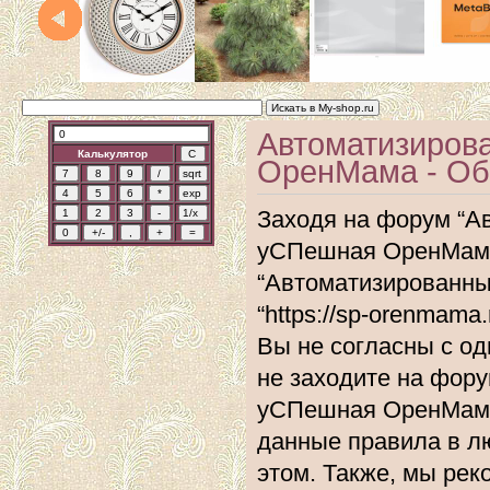
Автоматизиров
Калькулятор
ОренМама - Об
Заходя на форум “А
уСПешная ОренМама”
“Автоматизированн
“https://sp-orenmam
Вы не согласны с од
не заходите на фор
уСПешная ОренМама”
данные правила в л
этом. Также, мы ре