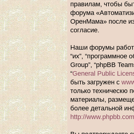
правилам, чтобы быт
форума «Автоматиз
ОренМама» после из
согласие.
Наши форумы работа
“их”, “программное 
Group”, “phpBB Team
“
General Public Licen
быть загружен с
www
только техническю п
материалы, размеще
более детальной ин
http://www.phpbb.com