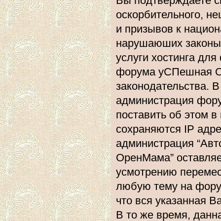
Вы подтверждаете с
оскорбительного, не
и призывов к национ
нарушаюших законы 
услуги хостинга дл
форума уСПешная О
законодательства. 
администрация фору
поставить об этом в
сохраняются IP адре
администрация “Ав
ОренМама” оставляе
усмотрению перемест
любую тему на форум
что вся указанная В
В то же время, данн