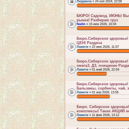
Людмила
» 24 ноя 2024, 22:58
.
БЮРО! Садовод. ИЮНЬ! Выг
рынка! Разбираю груз
Nadin
» 15 июн 2026, 16:04
.
Бюро.Сибирское здоровье
ЦЕН! Раздача
Ламити
» 22 июн 2026, 11:07
.
Бюро.Сибирское здоровье! 
омега3, Д3, очищение Разд
Ламити
» 01 май 2026, 22:04
.
Бюро.Сибирское здоровье
Бальзамы, сорбенты, чай, 
Ламити
» 01 апр 2026, 13:55
.
Бюро. Сибирское здоровье
комплексы! Таких АКЦИЙ н
Ламити
» 11 фев 2026, 13:12
.