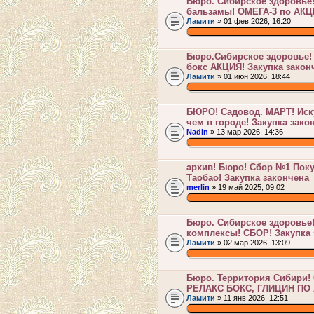
Бюро. Сибирское здоровье
бальзамы! ОМЕГА-3 по АКЦ
Ламити
» 01 фев 2026, 16:20
.
Бюро.Сибирское здоровье!
бокс АКЦИЯ! Закупка закон
Ламити
» 01 июн 2026, 18:44
.
БЮРО! Садовод. МАРТ! Иск
чем в городе! Закупка зако
Nadin
» 13 мар 2026, 14:36
.
архив! Бюро! Сбор №1 Поку
Таобао! Закупка закончена
merlin
» 19 май 2025, 09:02
.
Бюро. Сибирское здоровье
комплексы! СБОР! Закупка 
Ламити
» 02 мар 2026, 13:09
.
Бюро. Территория Сибири! 
РЕЛАКС БОКС, ГЛИЦИН ПО А
Ламити
» 11 янв 2026, 12:51
.