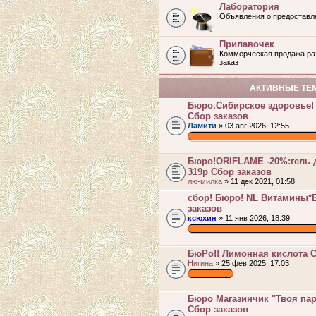
Лаборатория
Объявления о предоставл
Прилавочек
Коммерческая продажа раз
заказ
АКТИВНЫЕ ТЕ
Бюро.Сибирское здоровье!
Сбор заказов
Ламити
» 03 авг 2026, 12:55
.
Бюро!ORIFLAME -20%:гель д
319р Сбор заказов
лю-милка
» 11 дек 2021, 01:58
сбор! Бюро! NL Витамины*
заказов
ксюхин
» 11 янв 2026, 18:39
.
БюРо!! Лимонная кислота С
Нигина
» 25 фев 2025, 17:03
.
Бюро Магазинчик "Твоя пара
Сбор заказов