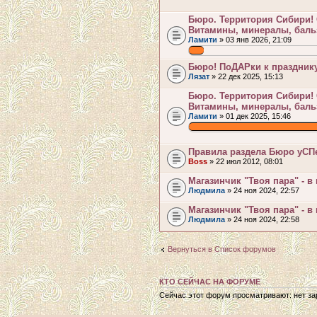
Бюро. Территория Сибири! 
Витамины, минералы, баль
Ламити
» 03 янв 2026, 21:09
.
Бюро! ПоДАРки к празднику
Лязат
» 22 дек 2025, 15:13
Бюро. Территория Сибири! 
Витамины, минералы, баль
Ламити
» 01 дек 2025, 15:46
.
Правила раздела Бюро уСП
Boss
» 22 июл 2012, 08:01
Магазинчик "Твоя пара" - в
Людмила
» 24 ноя 2024, 22:57
Магазинчик "Твоя пара" - в
Людмила
» 24 ноя 2024, 22:58
Вернуться в Список форумов
КТО СЕЙЧАС НА ФОРУМЕ
Сейчас этот форум просматривают: нет зар