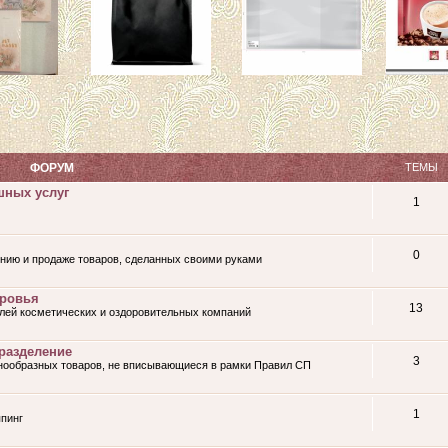
ФОРУМ
ТЕМЫ
шных услуг
1
0
нию и продаже товаров, сделанных своими руками
оровья
13
лей косметических и оздоровительных компаний
разделение
3
знообразных товаров, не вписывающиеся в рамки Правил СП
1
пинг