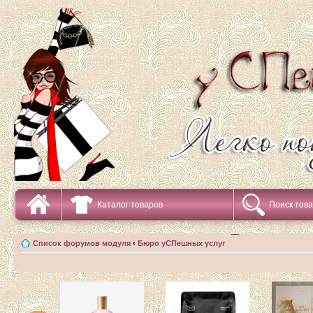
Каталог товаров
Поиск тов
Список форумов модуля
‹
Бюро уСПешных услуг