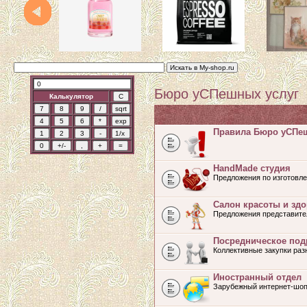
Бюро уСПешных услуг
Калькулятор
Правила Бюро уСПе
HandMade студия
Предложения по изготовле
Салон красоты и зд
Предложения представите
Посредническое под
Коллективные закупки ра
Иностранный отдел
Зарубежный интернет-шоп