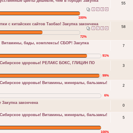
сственные цветы дешевле, чем в городе! Закупка
55
1
2
3
4
100%
пки с китайских сайтов Таобао! Закупка закончена
58
1
2
3
4
72%
! Витамины, бады, комплексы! СБОР! Закупка
7
91%
 Сибирское здоровье! РЕЛАКС БОКС, ГЛИЦИН ПО
3
99%
 Сибирское здоровье! Витамины, минералы, бальзамы!
2
6%
 Закупка закончена
0
 Сибирское здоровье! Витамины, минералы, бальзамы!
5
100%