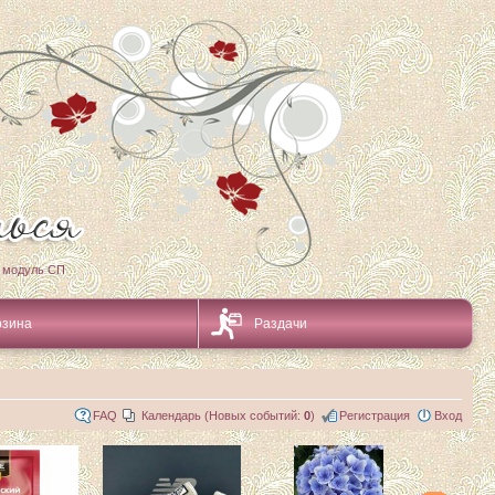
 модуль СП
рзина
Раздачи
FAQ
Календарь (Новых событий:
0
)
Регистрация
Вход