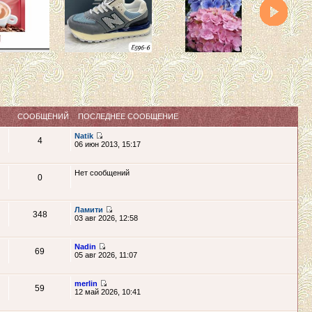
СООБЩЕНИЙ
ПОСЛЕДНЕЕ СООБЩЕНИЕ
Natik
4
06 июн 2013, 15:17
Нет сообщений
0
Ламити
348
03 авг 2026, 12:58
Nadin
69
05 авг 2026, 11:07
merlin
59
12 май 2026, 10:41