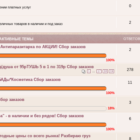
0
ении платных услуг
2
личных товаров в наличии и под заказ
АКТИВНЫЕ ТЕМЫ
ОТВЕТОВ
Антипаразитарка по АКЦИИ! Сбор заказов
2
100%
/душа от 95рТУШЬ 5 в 1 по 319р Сбор заказов
278
...
1
17
18
19
БАДы*Косметика Сбор заказов
11
100%
бор заказов
3
18%
" - в наличии и без рядов! Сбор заказов
6
100%
одные цены со всего рынка! Разбираю груз
8