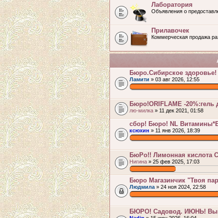
Лаборатория
Объявления о предоставл
Прилавочек
Коммерческая продажа раз
Бюро.Сибирское здоровье! 
Ламити
» 03 авг 2026, 12:55
.
Бюро!ORIFLAME -20%:гель д
лю-милка
» 11 дек 2021, 01:58
сбор! Бюро! NL Витамины*
ксюхин
» 11 янв 2026, 18:39
.
БюРо!! Лимонная кислота С
Нигина
» 25 фев 2025, 17:03
.
Бюро Магазинчик "Твоя пара
Людмила
» 24 ноя 2024, 22:58
.
БЮРО! Садовод. ИЮНЬ! Выг