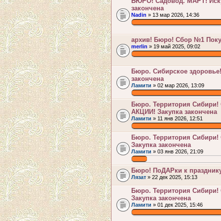
БЮРО! Садовод. МАРТ! Иску
закончена
Nadin
» 13 мар 2026, 14:36
.
архив! Бюро! Сбор №1 Поку
merlin
» 19 май 2025, 09:02
.
Бюро. Сибирское здоровье
закончена
Ламити
» 02 мар 2026, 13:09
.
Бюро. Территория Сибири!
АКЦИИ! Закупка закончена
Ламити
» 11 янв 2026, 12:51
.
Бюро. Территория Сибири!
Закупка закончена
Ламити
» 03 янв 2026, 21:09
.
Бюро! ПоДАРки к празднику
Лязат
» 22 дек 2025, 15:13
Бюро. Территория Сибири!
Закупка закончена
Ламити
» 01 дек 2025, 15:46
.