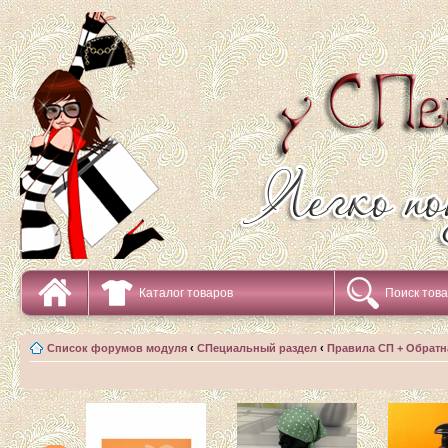
Каталог товаров
Поиск тов
Список форумов модуля
‹
СПециальный раздел
‹
Правила СП + Обратн