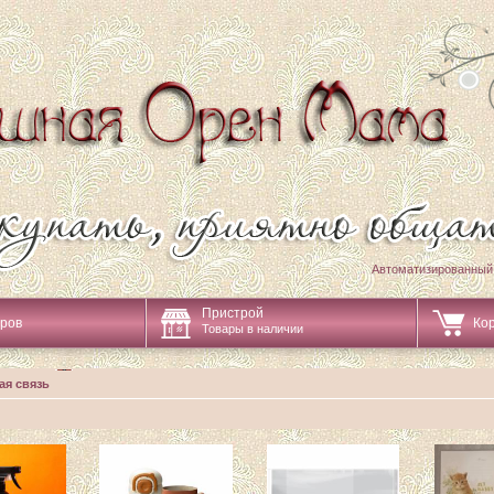
Автоматизированный
Пристрой
аров
Ко
Товары в наличии
ая связь