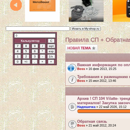
Правила СП + Обратна
Калькулятор
Начать новую тему
Важная информация по опла
Boss
» 16 фев 2013, 15:25
Требования к размещению 
Boss
» 15 июл 2012, 13:46
Архив ! СП 104 Vilatte- тр
материалов! Закупка закон
Надюшечка
» 22 май 2026, 15:12
.
Обратная связь
Boss
» 21 май 2012, 20:24