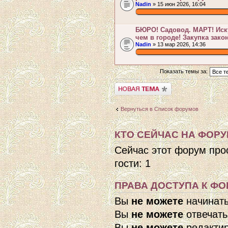
Nadin
» 15 июн 2026, 16:04
.
БЮРО! Садовод. МАРТ! Иск
чем в городе! Закупка зако
Nadin
» 13 мар 2026, 14:36
.
Показать темы за:
Начать новую тему
Вернуться в Список форумов
КТО СЕЙЧАС НА ФОР
Сейчас этот форум про
гости: 1
ПРАВА ДОСТУПА К ФО
Вы
не можете
начинат
Вы
не можете
отвечать
Вы
не можете
редактир