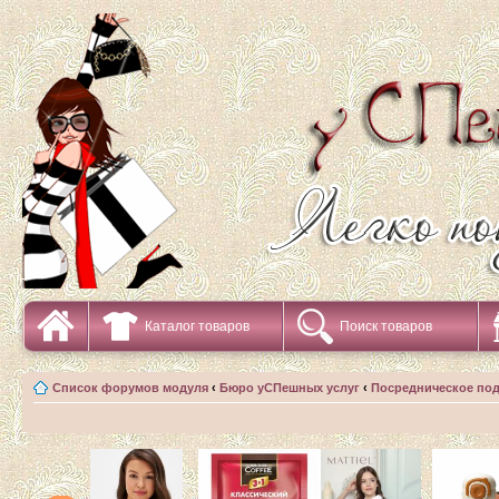
Каталог товаров
Поиск товаров
Список форумов модуля
‹
Бюро уСПешных услуг
‹
Посредническое по