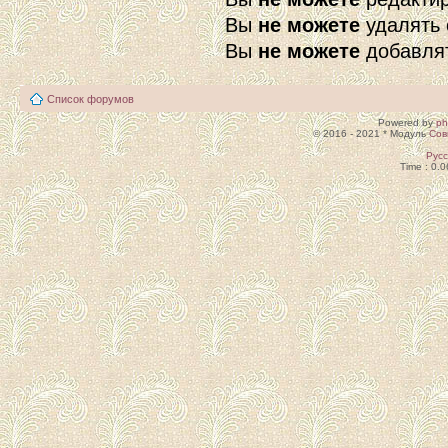
Вы
не можете
удалять 
Вы
не можете
добавля
Список форумов
Powered by
p
© 2016 - 2021 * Модуль
Сов
Рус
Time : 0.0