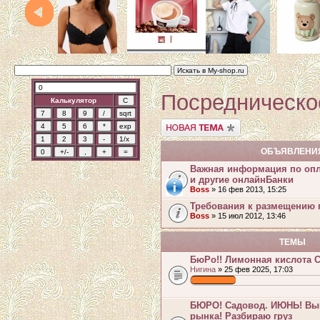
Посредническо
Калькулятор
Начать новую тему
ОБЪЯВЛЕНИ
Важная информация по опл
и другие онлайнБанки
Boss
» 16 фев 2013, 15:25
Требования к размещению 
Boss
» 15 июл 2012, 13:46
ТЕМЫ
БюРо!! Лимонная кислота С
Нигина
» 25 фев 2025, 17:03
.
БЮРО! Садовод. ИЮНЬ! Выг
рынка! Разбираю груз