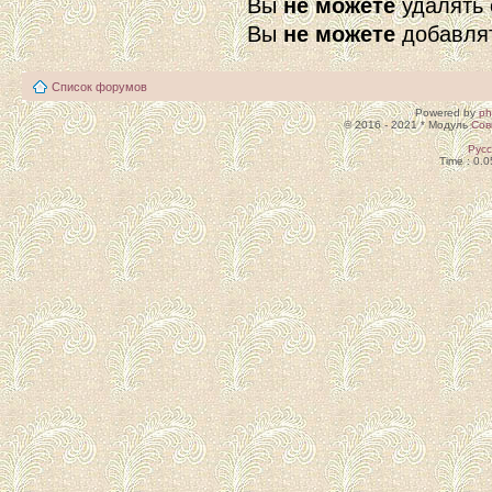
Вы
не можете
удалять 
Вы
не можете
добавля
Список форумов
Powered by
p
© 2016 - 2021 * Модуль
Сов
Рус
Time : 0.0