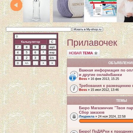
Прилавочек
Калькулятор
Начать новую тему
ОБЪЯВЛЕНИ
Важная информация по опл
и другие онлайнБанки
Boss
» 16 фев 2013, 15:25
Требования к размещению 
Boss
» 15 июл 2012, 13:46
ТЕМЫ
Бюро Магазинчик "Твоя пара
Сбор заказов
Людмила
» 24 ноя 2024, 22:58
.
Бюро! ПоДАРки к празднику