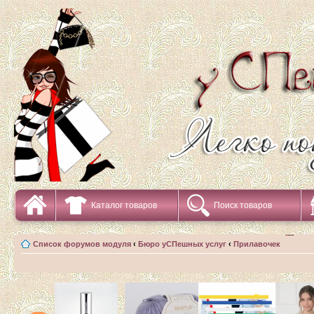
Каталог товаров
Поиск товаров
Список форумов модуля
‹
Бюро уСПешных услуг
‹
Прилавочек