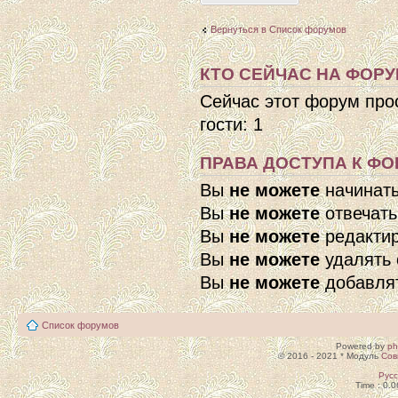
Вернуться в Список форумов
КТО СЕЙЧАС НА ФОР
Сейчас этот форум про
гости: 1
ПРАВА ДОСТУПА К ФО
Вы
не можете
начинат
Вы
не можете
отвечать
Вы
не можете
редактир
Вы
не можете
удалять 
Вы
не можете
добавля
Список форумов
Powered by
p
© 2016 - 2021 * Модуль
Сов
Рус
Time : 0.0