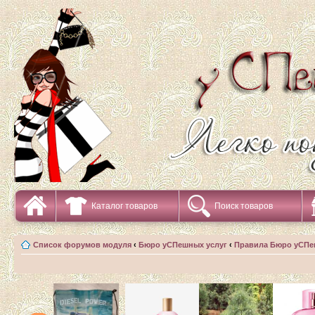
Каталог товаров
Поиск товаров
Список форумов модуля
‹
Бюро уСПешных услуг
‹
Правила Бюро уСПе