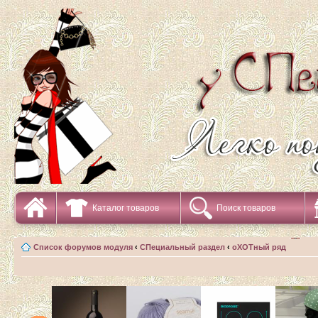
Каталог товаров
Поиск товаров
Список форумов модуля
‹
СПециальный раздел
‹
оХОТный ряд