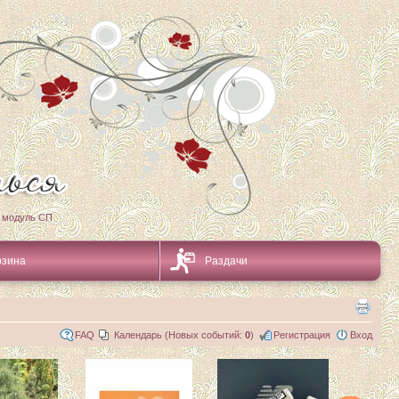
 модуль СП
рзина
Раздачи
FAQ
Календарь (Новых событий:
0
)
Регистрация
Вход