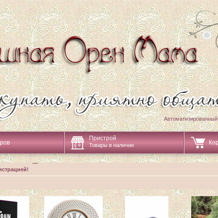
Автоматизированный
Пристрой
аров
Ко
Товары в наличии
истрацией!