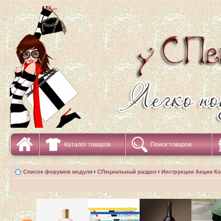
Каталог товаров
Поиск товаров
Список форумов модуля
‹
СПециальный раздел
‹
Инструкции Акции К